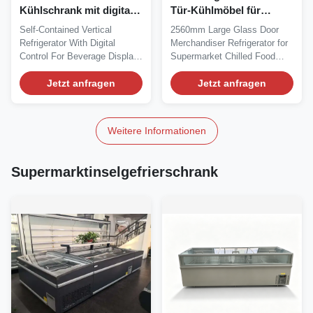
Kühlschrank mit digitaler
Tür-Kühlmöbel für
Steuerung für die
Supermarkt-Kühlregale
Self‑Contained Vertical
2560mm Large Glass Door
Getränkeauslage
Refrigerator With Digital
Merchandiser Refrigerator for
Control For Beverage Display
Supermarket Chilled Food
Our Advantages:...
Aisles The...
Jetzt anfragen
Jetzt anfragen
Weitere Informationen
Supermarktinselgefrierschrank