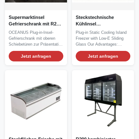
Supermarktinsel
Steckstechnische
Gefrierschrank mit R290
Kühlinsel
Kühlmittel statische
Gefrierschranke mit
OCEANUS Plug-in-Insel-
Plug-in Static Cooling Island
Kühlsystem und
Low-E-Schiebeglas
Gefrierschrank mit oberen
Freezer with Low-E Sliding
digitalen Thermostat
Schiebetüren zur Präsentation
Glass Our Advantages:
von Tiefkühlkost....
GRACE island...
Jetzt anfragen
Jetzt anfragen