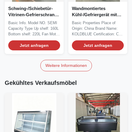
Schwing-/Schiebetür-
Wandmontiertes
Vitrinen-Gefrierschrank-
Kühl-/Gefriergerät mit
Kühlschrank-Kühlvitrine
Stecker, vertikal,
Basic Info. Model NO. SEMI
Basic Properties Place of
für Obst und Gemüse
Zweitemperatur, Kühl-
Capacity Type Up shelf: 160L
Origin: China Brand Name:
Gefrierkombination mit
Bottom shelf: 220L Fan Motor
KOLDBLUE Certification: CE
rahmenloser, dreifach
SAIWEI EC...
Model Number: TOP...
Jetzt anfragen
verglaster,
Jetzt anfragen
beschlagfreier Glastür
Weitere Informationen
Gekühltes Verkaufsmöbel