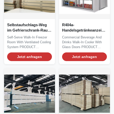
Selbstaufschlags-Weg
R404a-
im Gefrierschrank-Raum
Handelsgetränkeanzeigen-
mit gelüftetem
Kühlvorrichtung mit
Self-Serve Walk-In Freezer
Commercial Beverage And
Kühlsystem
Glastüren
Room With Ventilated Cooling
Drinks Walk-In Cooler With
System PRODUCT
Glass Doors PRODUCT
DESCRIPTION I7 ROMA F...
DESCRIPTION I7 ROMA...
Jetzt anfragen
Jetzt anfragen