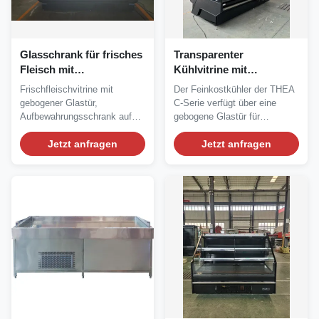
Glasschrank für frisches
Transparenter
Fleisch mit
Kühlvitrine mit
Hinterschrank und
gebogenem Glas,
Frischfleischvitrine mit
Der Feinkostkühler der THEA
zweitem Glasregal
Edelstahl-Innenraum und
gebogener Glastür,
C-Serie verfügt über eine
digitalem Thermostat
Aufbewahrungsschrank auf
gebogene Glastür für
der Rückseite und zweitem...
optimale...
Jetzt anfragen
Jetzt anfragen