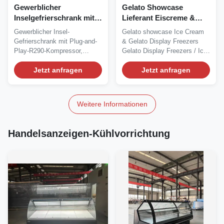
Gewerblicher
Gelato Showcase
Inselgefrierschrank mit
Lieferant Eiscreme &
R290-Kältemittel,
Gelato Display
Gewerblicher Insel-
Gelato showcase Ice Cream
statischem Kühlsystem
Gefrierschränke mit 16
Gefrierschrank mit Plug-and-
& Gelato Display Freezers
und automatischer
italienischen Pfannen
Play-R290-Kompressor,
Gelato Display Freezers / Ice
Abtauung für
statischem Kühlsystem,...
Cream...
Supermärkte
Jetzt anfragen
Jetzt anfragen
Weitere Informationen
Handelsanzeigen-Kühlvorrichtung