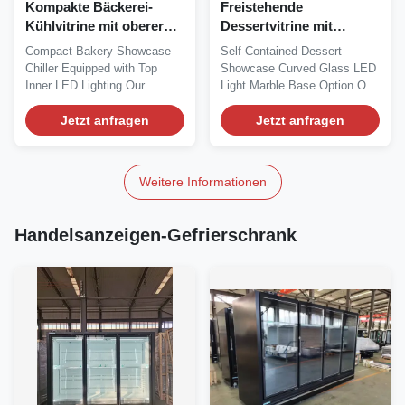
Kompakte Bäckerei-
Freistehende
Kühlvitrine mit oberer
Dessertvitrine mit
interner LED-
gebogenem Glas, LED-
Compact Bakery Showcase
Self‑Contained Dessert
Beleuchtung
Beleuchtung und
Chiller Equipped with Top
Showcase Curved Glass LED
Marmorsockel (optional)
Inner LED Lighting Our
Light Marble Base Option Our
Advantages: LISA...
Advantages: The...
Jetzt anfragen
Jetzt anfragen
Weitere Informationen
Handelsanzeigen-Gefrierschrank