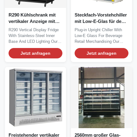
R290 Kühlschrank mit
Steckfach-Vorstehchiller
vertikaler Anzeige mit
mit Low-E-Glas für den
Innenausstattung aus
Einzelhandel mit
R290 Vertical Display Fridge
Plug‑in Upright Chiller With
Edelstahl und LED-
Getränken
With Stainless‑Steel Inner
Low‑E Glass For Beverage
Beleuchtung
Base And LED Lighting Our
Retail Merchandising Our
Advantages:...
Advantages: TRIMA...
Jetzt anfragen
Jetzt anfragen
Freistehender vertikaler
2560mm großer Glas-