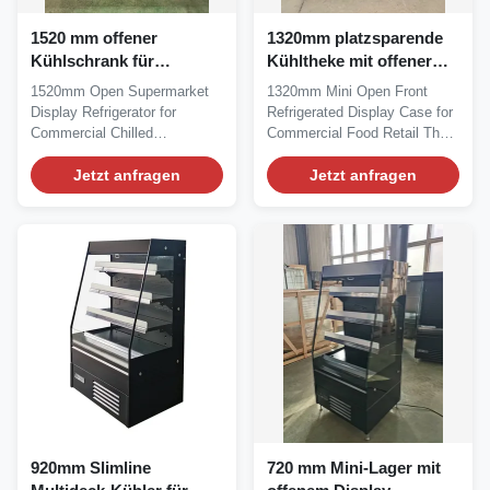
1520 mm offener
1320mm platzsparende
Kühlschrank für
Kühltheke mit offener
Kühlwaren im
Front für den
1520mm Open Supermarket
1320mm Mini Open Front
Supermarkt
kommerziellen
Display Refrigerator for
Refrigerated Display Case for
Lebensmittelhandel
Commercial Chilled
Commercial Food Retail The
Merchandising The IDEA 150
IDEA 130 expands...
is...
Jetzt anfragen
Jetzt anfragen
920mm Slimline
720 mm Mini-Lager mit