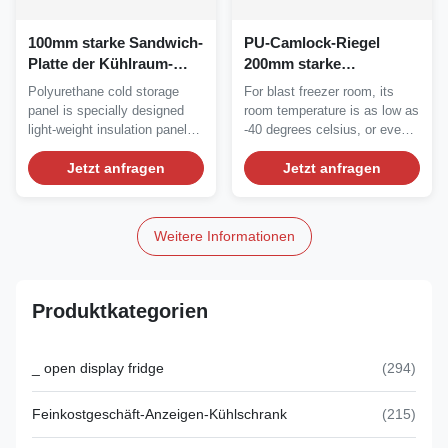
100mm starke Sandwich-
PU-Camlock-Riegel
Platte der Kühlraum-
200mm starke
Isolierungs-PUR
Explosions-
Polyurethane cold storage
For blast freezer room, its
Gefrierschrank-Raum-
panel is specially designed
room temperature is as low as
Platte
light-weight insulation panel
-40 degrees celsius, or even
used for cold...
lower. The...
Jetzt anfragen
Jetzt anfragen
Weitere Informationen
Produktkategorien
_ open display fridge
(294)
Feinkostgeschäft-Anzeigen-Kühlschrank
(215)