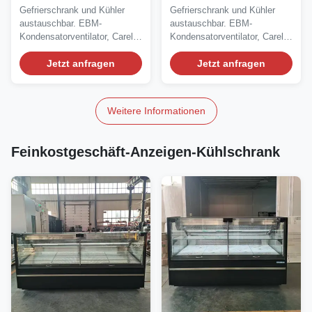
Gefrierschranke/Kühler-
Gefrierschrank/Kühler
Gefrierschrank und Kühler
Gefrierschrank und Kühler
Display mit R290
mit Schiebetür
austauschbar. EBM-
austauschbar. EBM-
Kondensatorventilator, Carel-
Kondensatorventilator, Carel-
Digitalthermostat,...
Digitalthermostat,...
Jetzt anfragen
Jetzt anfragen
Weitere Informationen
Feinkostgeschäft-Anzeigen-Kühlschrank