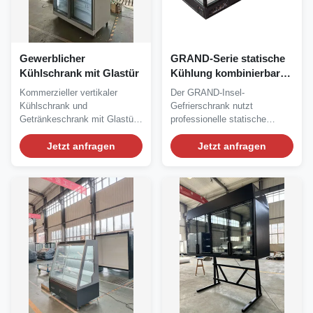
Gewerblicher
GRAND-Serie statische
Kühlschrank mit Glastür
Kühlung kombinierbare
Gleitglasinsel Anzeige
Kommerzieller vertikaler
Der GRAND-Insel-
Gefrierschrank für
Kühlschrank und
Gefrierschrank nutzt
Tiefkühlprodukte
Getränkeschrank mit Glastür.
professionelle statische
Ausgestattet mit...
Kühltechnologie, um gefrorene
Jetzt anfragen
Waren...
Jetzt anfragen