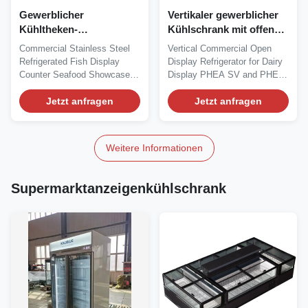
Gewerblicher
Vertikaler gewerblicher
Kühltheken-
Kühlschrank mit offenem
Fischdisplay-Schrank
Display mit R290-
Commercial Stainless Steel
Vertical Commercial Open
aus Edelstahl,
Kühlmittel-
Refrigerated Fish Display
Display Refrigerator for Dairy
Meeresfrüchte-Vitrine für
Automatischem
Counter Seafood Showcase
Display PHEA SV and PHEA
Supermärkte
Auftauen und
for Supermarket The...
SVP are...
Jetzt anfragen
verstellbaren Regalen
Jetzt anfragen
Weitere Informationen
Supermarktanzeigenkühlschrank