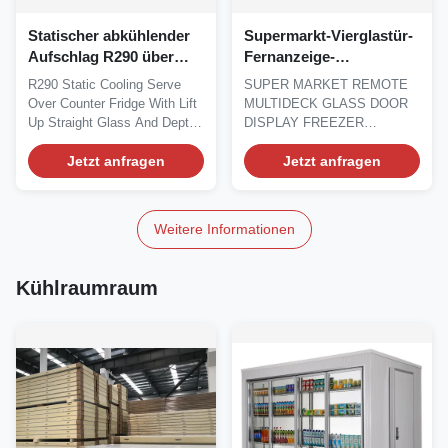
Statischer abkühlender
Supermarkt-Vierglastür-
Aufschlag R290 über
Fernanzeige-
Gegenkühlschrank mit
Gefrierschränke
R290 Static Cooling Serve
SUPER MARKET REMOTE
Aufzug herauf gerades
Multideck
Over Counter Fridge With Lift
MULTIDECK GLASS DOOR
Glas und Tiefe 115Cm
Up Straight Glass And Depth
DISPLAY FREEZER
115 Cm Static...
CABINETS Our CRONUS
Jetzt anfragen
multideck vertical...
Jetzt anfragen
Weitere Informationen
Kühlraumraum