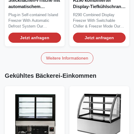
Steckflächen-Frische mit
R290 kombinierter
automatischem
Display-Tiefkühlschrank
Auftauschsystem
mit wechselbarem
Plug-in Self-contained Island
R290 Combined Display
Kühler- und
Freezer With Automatic
Freezer With Switchable
Gefriermodus
Defrost System Our
Chiller & Freezer Mode Our
Advantages: VENUS...
Advantages: The TOP...
Jetzt anfragen
Jetzt anfragen
Weitere Informationen
Gekühltes Bäckerei-Einkommen