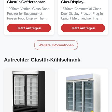
Glastür-Gefrierschrank
Glas-Display-
für Supermarkt-
Gefrierschrank, stehend,
1995mm Vertical Glass Door
1370mm Commercial Glass
Tiefkühlkost-Auslagen
mit Stecker
Freezer for Supermarket
Door Display Freezer Plug-In
Frozen Food Display The
Upright Merchandiser The
ELF187GF series is a...
ELF125GF series is...
Jetzt anfragen
Jetzt anfragen
Weitere Informationen
Aufrechter Glastür-Kühlschrank