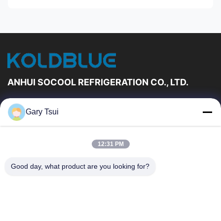
ANHUI SOCOOL REFRIGERATION CO., LTD.
Schnelle Links
Gary Tsui
Haus
Produkte
Videos
Über Uns
12:31 PM
Fabrik-Ausflug
Qualitätskontrolle
Good day, what product are you looking for?
Treten Sie Mit Uns In
Fordern Sie Ein Zitat
Verbindung
Nachrichten
Treten Sie Mit Uns In Verbindung