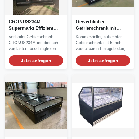
CRONUS234M
Gewerblicher
Supermarkt Effizient
Gefrierschrank mit
Gefrierkost-Kühlvitrine
Fernbedienung,
Vertikaler Gefrierschrank
Kommerzieller, aufrechter
Vertikaler Glastür-
Abtauautomatik und
CRONUS234M mit dreifach
Gefrierschrank mit 5-fach
Gefrierschrank
LED-Beleuchtung für
verglasten, beschlagfreien
verstellbaren Einlegeböden,
Tiefkühlkost
Glastüren,...
LED-Beleuchtung...
Jetzt anfragen
Jetzt anfragen