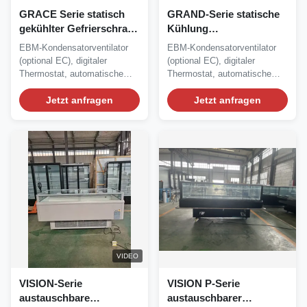
GRACE Serie statisch
GRAND-Serie statische
gekühlter Gefrierschrank
Kühlung
mit Low-E-Schiebedach
Gefrierschranke mit
EBM-Kondensatorventilator
EBM-Kondensatorventilator
Low-E Schiebetopf
(optional EC), digitaler
(optional EC), digitaler
Thermostat, automatische
Thermostat, automatische
Heißgasabtauung,...
Heißgasabtauung,...
Jetzt anfragen
Jetzt anfragen
VIDEO
VISION-Serie
VISION P-Serie
austauschbare
austauschbarer