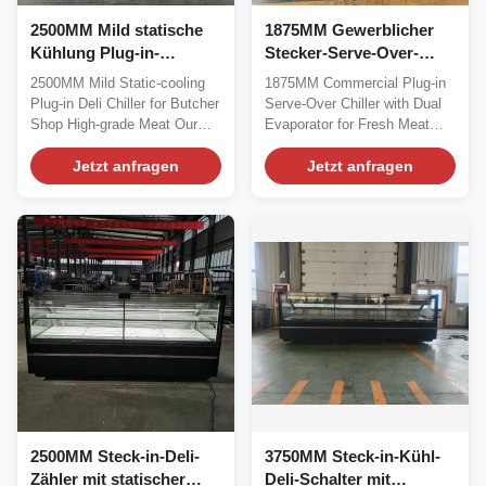
2500MM Mild statische
1875MM Gewerblicher
Kühlung Plug-in-
Stecker-Serve-Over-
Wurstkühlvitrine für
Kühler mit
2500MM Mild Static‑cooling
1875MM Commercial Plug‑in
Metzgereien
Doppelverdampfer für
Plug‑in Deli Chiller for Butcher
Serve‑Over Chiller with Dual
Hochwertiges Fleisch
Frischfleisch-
Shop High‑grade Meat Our
Evaporator for Fresh Meat
Supermärkte
Advantages:...
Supermarket Our...
Jetzt anfragen
Jetzt anfragen
2500MM Steck-in-Deli-
3750MM Steck-in-Kühl-
Zähler mit statischer
Deli-Schalter mit