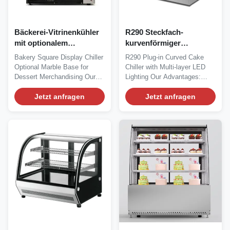
Bäckerei-Vitrinenkühler
R290 Steckfach-
mit optionalem
kurvenförmiger
Marmorsockel für die
Kuchenkühler mit
Bakery Square Display Chiller
R290 Plug-in Curved Cake
Dessertpräsentation
mehrschichtiger LED-
Optional Marble Base for
Chiller with Multi-layer LED
Beleuchtung
Dessert Merchandising Our
Lighting Our Advantages:
Advantages: VERA...
ROSA curved pastry...
Jetzt anfragen
Jetzt anfragen