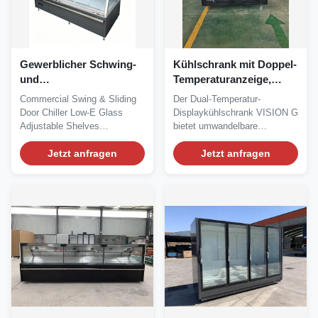
Gewerblicher Schwing-
Kühlschrank mit Doppel-
und
Temperaturanzeige,
Schiebetürkühlschrank
automatischer Abtauung
Commercial Swing & Sliding
Der Dual-Temperatur-
Low-E Glas Verstellbare
und umweltfreundlichem
Door Chiller Low‑E Glass
Displaykühlschrank VISION G
Einlegeböden
R290-Kältemittel
Adjustable Shelves
bietet umwandelbare
Panoramaseitenwand
Panoramic Endpanel Our...
Kühl-/Gefriermodi für...
Jetzt anfragen
Jetzt anfragen