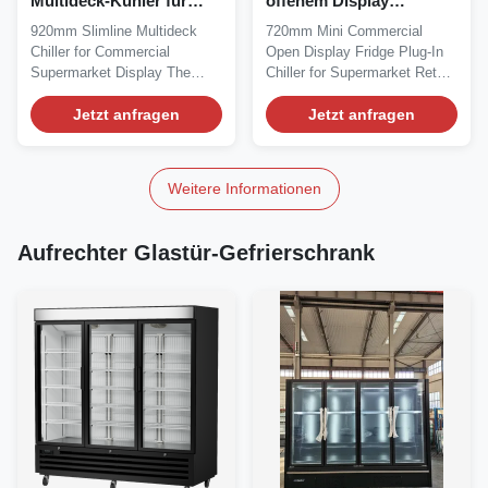
Multideck-Kühler für
offenem Display
kommerzielle
Kühlschrank
920mm Slimline Multideck
720mm Mini Commercial
Supermarktauslagen
Chiller for Commercial
Open Display Fridge Plug-In
Supermarket Display The
Chiller for Supermarket Retail
IDEA 90 offers a compact...
The IDEA 70 is...
Jetzt anfragen
Jetzt anfragen
Weitere Informationen
Aufrechter Glastür-Gefrierschrank