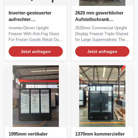
Inverter-gesteuerter
2620 mm gewerblicher
aufrechter
Aufstellschrank
Gefrierschrank mit
Gefrierschrank mit
Inverter‑Driven Upright
2620mm Commercial Upright
Antibeschlagglas für den
Dreifachglas für große
Freezer With Anti‑Fog Glass
Display Freezer Triple Glazed
Einzelhandel mit
Supermärkte
For Frozen Goods Retail Our
for Large Supermarkets The
Tiefkühlkost
Advantages: KBGDM...
ELF250GF...
Jetzt anfragen
Jetzt anfragen
1995mm vertikaler
1370mm kommerzieller