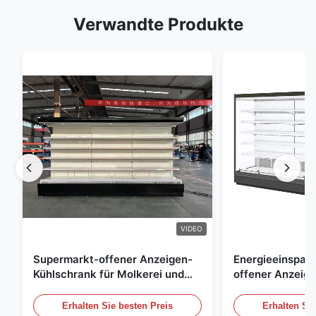
Verwandte Produkte
VIDEO
Supermarkt-offener Anzeigen-
Energieeinspar
Kühlschrank für Molkerei und
offener Anzeig
Getränke mit LED-Beleuchtung
Freilicht Einko
Erhalten Sie besten Preis
Erhalten Sie