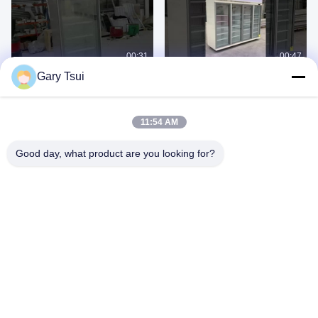
00:31
00:47
Gary Tsui
A Single - Door Beverage Cooler
Commercial Glass Door Refrigerator
Includes Auto Defrost
Freezer Combo With 4doors
August 02, 2026
August 07, 2026
11:54 AM
Good day, what product are you looking for?
00:07
01:31
Front Straight Glass Tabletop Cake
Curved Glass Display Fridge With
Showcase With Ventilated Cooling
Front Curved Triple Glazed Anti-Fog
System
Glass
February 18, 2026
August 02, 2026