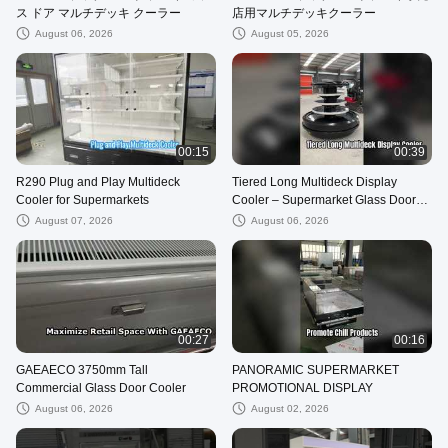
ス ドア マルチデッキ クーラー
店用マルチデッキクーラー
August 06, 2026
August 05, 2026
00:15
00:39
R290 Plug and Play Multideck
Tiered Long Multideck Display
Cooler for Supermarkets
Cooler – Supermarket Glass Door
Chiller
August 07, 2026
August 06, 2026
00:27
00:16
GAEAECO 3750mm Tall
PANORAMIC SUPERMARKET
Commercial Glass Door Cooler
PROMOTIONAL DISPLAY
August 06, 2026
August 02, 2026