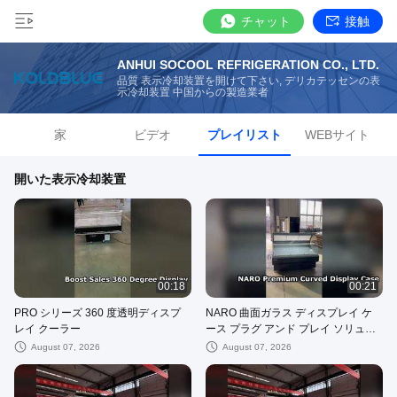
チャット
接触
ANHUI SOCOOL REFRIGERATION CO., LTD.
品質 表示冷却装置を開けて下さい, デリカテッセンの表
示冷却装置 中国からの製造業者
家
ビデオ
プレイリスト
WEBサイト
開いた表示冷却装置
00:18
00:21
PRO シリーズ 360 度透明ディスプ
NARO 曲面ガラス ディスプレイ ケ
レイ クーラー
ース プラグ アンド プレイ ソリュー
ション
August 07, 2026
August 07, 2026