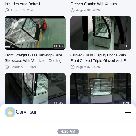
Includes Auto Defrost
Freezer Combo With 4doors
August 02, 2026
August 06, 2026
00:07
01:31
Front Straight Glass Tabletop Cake
Curved Glass Display Fridge With
Showcase With Ventilated Cooling
Front Curved Triple Glazed Anti-Fog
System
Glass
February 18, 2026
August 02, 2026
00:49
00:29
Gary Tsui
Countertop Refrigerated Display
Bakery Refrigeration Equipment
Cabinets With Inner LED Lighting
With Triple-Glazed Anti-Fog Front
On Top And Under
Glass
August 02, 2026
August 02, 2026
4:28 AM