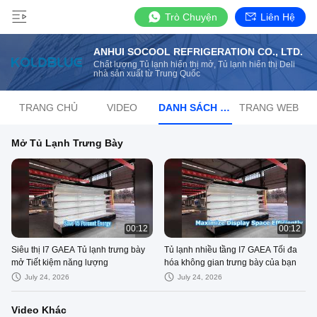
Trò Chuyện
Liên Hệ
ANHUI SOCOOL REFRIGERATION CO., LTD.
Chất lượng Tủ lạnh hiển thị mở, Tủ lạnh hiển thị Deli
nhà sản xuất từ ​​Trung Quốc
TRANG CHỦ
VIDEO
DANH SÁCH PHÁT
TRANG WEB
Mở Tủ Lạnh Trưng Bày
00:12
00:12
Siêu thị I7 GAEA Tủ lạnh trưng bày
Tủ lạnh nhiều tầng I7 GAEA Tối đa
mở Tiết kiệm năng lượng
hóa không gian trưng bày của bạn
July 24, 2026
July 24, 2026
Video Khác