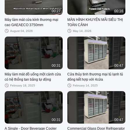
00:27
00:16
Máy làm mát cửa kính thương mại
MÀN HÌNH KHUYẾN MÃI SIÊU THỊ
cao GAEAECO 3750mm
TOÀN CẢNH
August 04, 2026
May 14, 2026
00:31
00:47
Máy làm mát đồ uống một cánh cửa
Cửa thủy tinh thương mại tủ lạnh tủ
có hệ thống tan băng tự động
đông kết hợp với 4cửa
February 18, 2025
February 14, 2025
00:31
00:47
A Single - Door Beverage Cooler
Commercial Glass Door Refrigerator