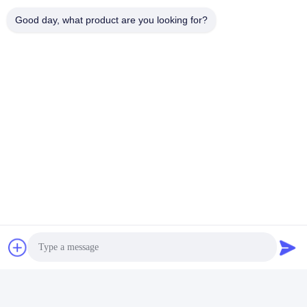
Good day, what product are you looking for?
00:22
00:16
Top Glass Door Fridge With External
Glass Door Upright Freezer With 5
Steel Support And Internal 3pcs
Shelves And Auto-Evaporation
Adjustable Shelves
Water Tray
July 26, 2026
August 02, 2026
00:18
00:47
3 Glass Door Commercial
Glass Door Merchandiser
Refrigerator With EBM Fan Motors
Refrigerator With Frameless Double-
For Low Energy Consumption
Glazed LOW-E Glass Door
June 05, 2026
August 02, 2026