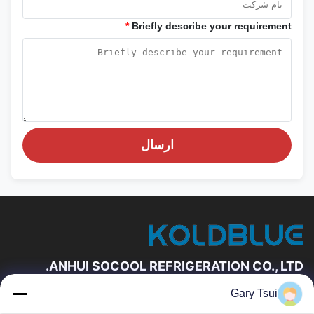
*
Briefly describe your requirement
ارسال
ANHUI SOCOOL REFRIGERATION CO., LTD.
Gary Tsui
لینک های سریع