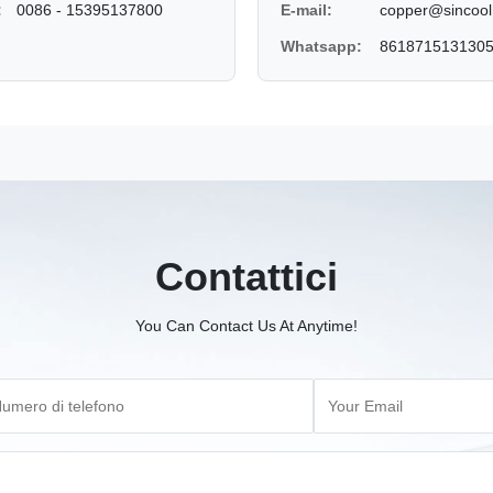
:
0086 - 15395137800
E-mail:
copper@sincool
Whatsapp:
861871513130
Contattici
You Can Contact Us At Anytime!