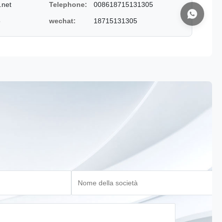
.net
Telephone:
008618715131305
5
wechat:
18715131305