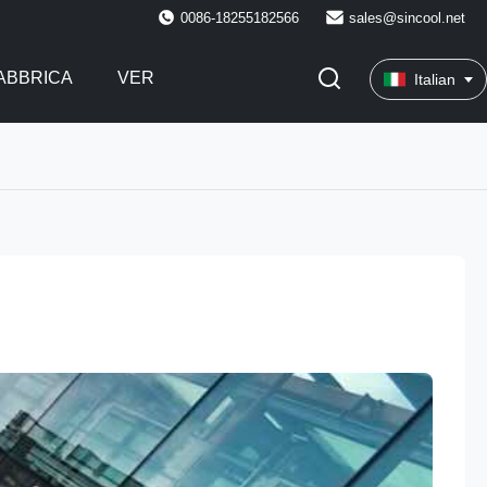
0086-18255182566
sales@sincool.net
FABBRICA
VER
Italian