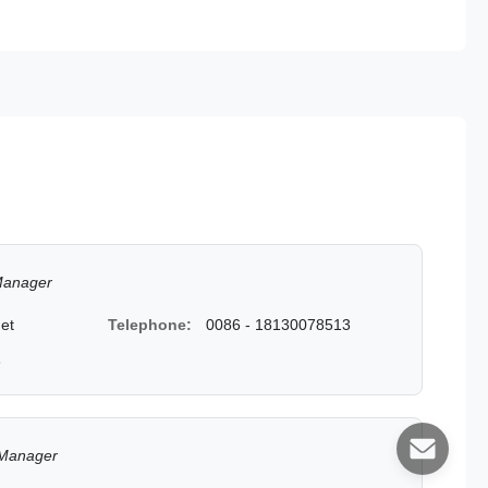
Manager
et
Telephone:
0086 - 18130078513
3
 Manager