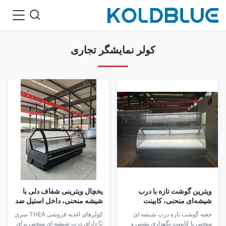
کولر نمایشگر تجاری
ویترین گوشت تازه با درب
یخچال ویترینی شفاف دلی با
شیشه‌ای منحنی، کابینت
شیشه منحنی، داخل استیل ضد
نگهداری در پشت و قفسه
زنگ و ترموستات دیجیتال
جعبه گوشت تازه درب شیشه ای
کولرهای اغذیه فروشی THEA سری
شیشه‌ای دوم در داخل
منحنی با کابینت نگهداری پشتی و
C دارای درب شیشه ای منحنی برای