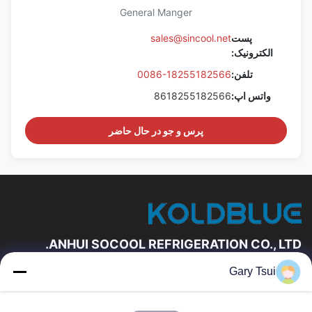
General Manger
پست
sales@sincool.net
الکترونیک:
تلفن:
0086-18255182566
واتس اپ:
8618255182566
پرس و جو در حال حاضر
ANHUI SOCOOL REFRIGERATION CO., LTD.
Gary Tsui
لینک های سریع
خانه
محصولات