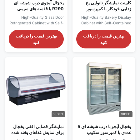
کابینت نمایشگر نانوایی یخ
یخچال آبجوی درب شیشه ای
زدایی خودکار با کمپرسور
R290 با قفسه های سیمی
سکوپ مستقل
قابل تنظیم 5 عدد
High-Quality Glass Door
High-Quality Bakery Display
Refrigerated Cabinet with Self-
Cabinet with Self-Contained
Contained Secop Compressor
Secop Compressor Main
for Beer Main Features: ⇒ Fan
Features: ⇒ Fan cooling,
بهترین قیمت را دریافت
بهترین قیمت را دریافت
cooling, bringing no frost to the
bringing no frost to the cooler
کنید
کنید
cooler and making it cool down
and making it cool down
quickly ⇒ R290 CFC-Free
quickly ⇒ R290 CFC-Free
Refrigerant, which is
Refrigerant, which is
environmentally friendly ⇒
environmentally friendly ⇒
Self-contained Secop
Self-contained Secop
compressor, plug in for use ⇒ ...
compressor, plug in for use ⇒
The condensing ...
VIDEO
VIDEO
یخچال آبجو با درب شیشه ای 5
نمایشگر قصابی افقی یخچال
عددی با کمپرسور سکوپ
برای نمایش غذاهای پخته شده
مستقل
در سوپرمارکت