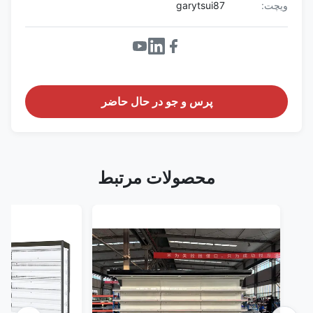
ویچت:
garytsui87
پرس و جو در حال حاضر
محصولات مرتبط