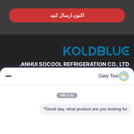
اکنون ارسال کنید
ANHUI SOCOOL REFRIGERATION CO., LTD.
Gary Tsui
لینک های سریع
خانه
محصولات
3:43 PM
فیلم های
درباره ما
تور کارخانه
کنترل کیفیت
Good day, what product are you looking for?
با ما تماس بگیرید
درخواست نقل قول
اخبار
با ما تماس بگیرید