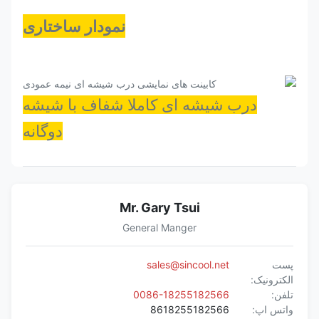
نمودار ساختاری
درب شیشه ای کاملا شفاف با شیشه
دوگانه
Mr. Gary Tsui
General Manger
پست
sales@sincool.net
الکترونیک:
تلفن:
0086-18255182566
واتس اپ:
8618255182566