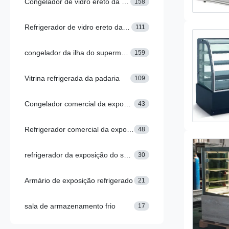
Congelador de vidro ereto da porta
158
Refrigerador de vidro ereto da porta
111
congelador da ilha do supermercado
159
Vitrina refrigerada da padaria
109
Congelador comercial da exposição
43
Refrigerador comercial da exposição
48
refrigerador da exposição do supermercado
30
Armário de exposição refrigerado
21
sala de armazenamento frio
17