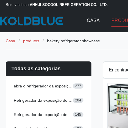
Bem-vindo ao
ANHUI SOCOOL REFRIGERATION CO., LTD.
CASA
PROD
Casa
/
produtos
/
bakery refrigerator showcase
Todas as categorias
Encontr
abra o refrigerador da exposição
277
Refrigerador da exposição do supermercado fino
204
Refrigerador da exposição de Multideck
145