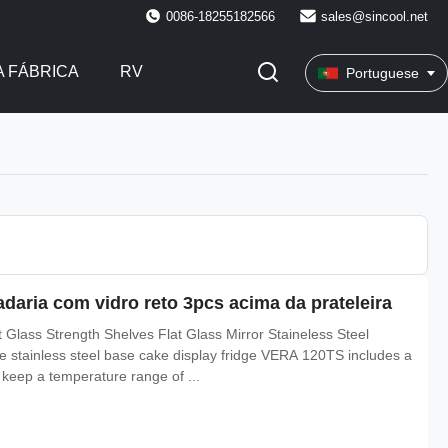
0086-18255182566
sales@sincool.net
 FÁBRICA
RV
Portuguese
adaria com vidro reto 3pcs acima da prateleira
Glass Strength Shelves Flat Glass Mirror Staineless Steel
e stainless steel base cake display fridge VERA 120TS includes a
 keep a temperature range of ...