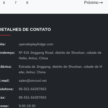
Próximo
6
7
8
DETALHES DE CONTATO
ite:
opendisplayfridge.com
Endereço:
Nº 416 Jinggang Road, distrito de Shushan, cidade de
Hefei, Anhui, China
Fábrica:
Estrada de Jinggang, distrito de Shushan, cidade de H
efei, Anhui, China
E-mail:
sales@sincool.net
Telefone:
86-551-64287663
Fax:
86-551-64287663
horas:
9:00-18:30