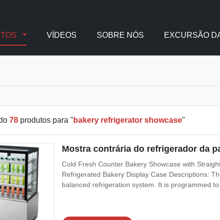
UTOS
VÍDEOS
SOBRE NÓS
EXCURSÃO DA
ado
78
produtos para "
bakery refrigerator showcase
"
Mostra contrária do refrigerador da p
Cold Fresh Counter Bakery Showcase with Straight 
Refrigerated Bakery Display Case Descriptions: Th
balanced refrigeration system. It is programmed to