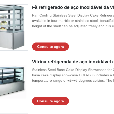
Fã refrigerado de aço inoxidável da v
Fan Cooling Stainless Steel Display Cake Refriger
available in four marble or stainless steel, beautif
height of the shelf can be adjusted freely and it is ea
Consulte agora
Vitrina refrigerada de aço inoxidável
Stainless Steel Base Cake Display Showcases for C
base cake display showcase DGG-B06 includes a ba
temperature range of +2~+8 degrees celsius. The ba
Consulte agora