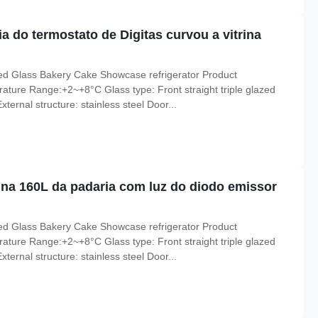
a do termostato de Digitas curvou a vitrina
ed Glass Bakery Cake Showcase refrigerator Product
rature Range:+2~+8°C Glass type: Front straight triple glazed
ternal structure: stainless steel Door...
rina 160L da padaria com luz do diodo emissor
ed Glass Bakery Cake Showcase refrigerator Product
rature Range:+2~+8°C Glass type: Front straight triple glazed
ternal structure: stainless steel Door...