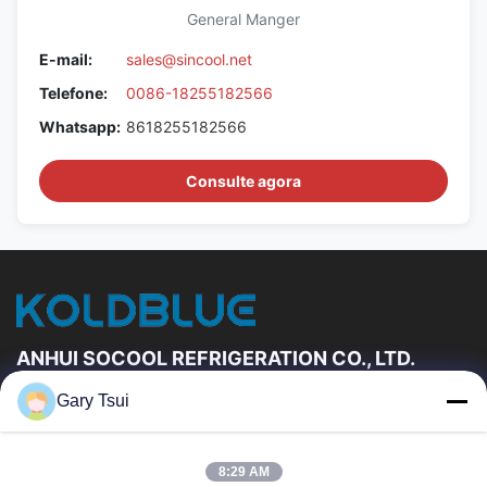
General Manger
E-mail:
sales@sincool.net
Telefone:
0086-18255182566
Whatsapp:
8618255182566
Consulte agora
ANHUI SOCOOL REFRIGERATION CO., LTD.
Gary Tsui
Relações Rápidas
Casa
Produtos
8:29 AM
Vídeos
Sobre Nós