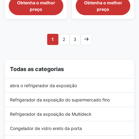
Copeland Condensing Unit for
Frameless Triple Glazed Anti-
Obtenha o melhor
Obtenha o melhor
para alimentos
Frozen Foods Main Features: ⇒
Fog Glass Doors for Ice Cream
preço
preço
congelados
R404a CFC-Free Refrigerant,
Main Features: ⇒ R404a/R290
which is environmentally
CFC-Free Refrigerant, which is
friendly ⇒ Remote Copeland
environmentally friendly ⇒
condensing unit with no noise
Self-contained Sanyo/Secop
and heat in the shopping room
compressor, plug in for use ⇒
1
2
3
⇒ Fan cooling ⇒ ...
The ...
Todas as categorias
abra o refrigerador da exposição
Refrigerador da exposição do supermercado fino
Refrigerador da exposição de Multideck
Congelador de vidro ereto da porta