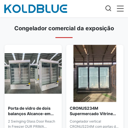
Congelador comercial da exposição
Porta de vidro de dois
CRONUS234M
balanços Alcance-em
Supermercado Vitrine
congeladores do
Refrigerada Eficiente
2 Swinging Glass Door Reach
Congelador vertical
especialista das técnicas
para Alimentos
In Freezer OUR PRIMA
CRONUS234M com portas de