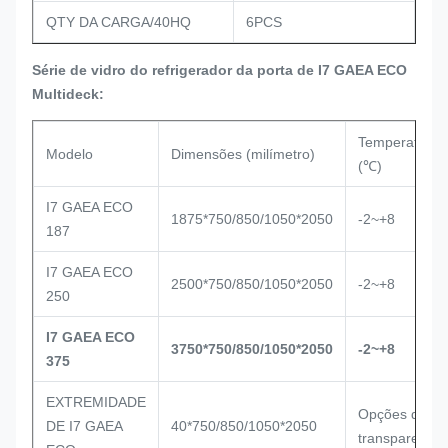
QTY DA CARGA/40HQ
6PCS
Série de vidro do refrigerador da porta de I7 GAEA ECO
Multideck:
Temperatura
Modelo
Dimensões (milímetro)
(℃)
I7 GAEA ECO
1875*750/850/1050*2050
-2~+8
187
I7 GAEA ECO
2500*750/850/1050*2050
-2~+8
250
I7 GAEA ECO
3750*750/850/1050*2050
-2~+8
375
EXTREMIDADE
Opções do pai
DE I7 GAEA
40*750/850/1050*2050
transparente,