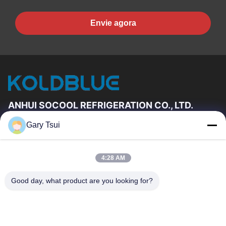
Envie agora
ANHUI SOCOOL REFRIGERATION CO., LTD.
Gary Tsui
Relações Rápidas
Casa
Produtos
4:28 AM
Vídeos
Sobre Nós
Excursão Da Fábrica
Controle Da Qualidade
Good day, what product are you looking for?
Contacte-Nos
Peça Umas Citações
Notícia
Contacte-Nos