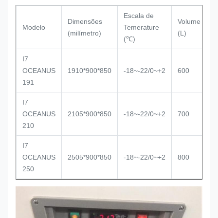
Escala de
Dimensões
Volume
T
Modelo
Temerature
(milímetro)
(L)
r
(℃)
I7
OCEANUS
1910*900*850
-18~-22/0~+2
600
E
191
I7
OCEANUS
2105*900*850
-18~-22/0~+2
700
E
210
I7
OCEANUS
2505*900*850
-18~-22/0~+2
800
E
250