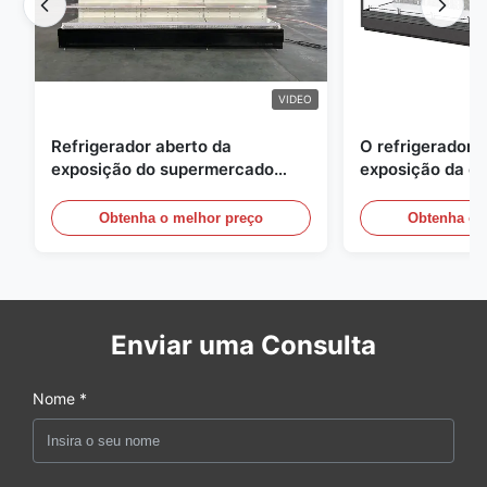
VIDEO
Refrigerador aberto da
O refrigerador 
exposição do supermercado
exposição da e
para a leiteria e bebidas com
energia, ar livre
iluminação do diodo emissor de
vitrinas
Obtenha o melhor preço
Obtenha o 
luz
Enviar uma Consulta
Nome *