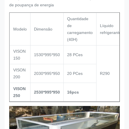
de poupança de energia
Quantidade
de
Líquido
Modelo
Dimensão
carregamento
refrigerante
(40H)
VISON
1530*995*950
28 PCes
150
VISON
2030*995*950
20 PCes
R290
200
VISON
2530*995*950
16pcs
250