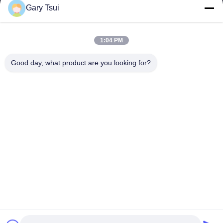
Gary Tsui
Relações Rápidas
Casa
Produtos
1:04 PM
Vídeos
Sobre Nós
Excursão Da Fábrica
Controle Da Qualidade
Good day, what product are you looking for?
Contacte-Nos
Peça Umas Citações
Notícia
Contacte-Nos
86-551-64287663
86-551-64287663
sales@sincool.net
Direitos autorais © 2017-2026 ANHUI SOCOOL REFRIGERATION CO.,
LTD.. . Todos os direitos reservados.