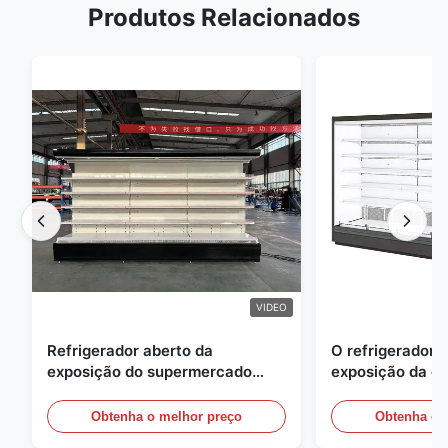
Produtos Relacionados
VIDEO
Refrigerador aberto da
O refrigerador 
exposição do supermercado
exposição da e
para a leiteria e bebidas com
energia, ar livre
iluminação do diodo emissor de
vitrinas
Obtenha o melhor preço
Obtenha o 
luz