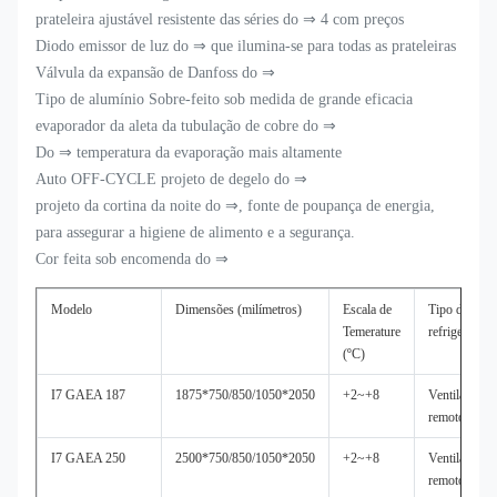
prateleira ajustável resistente das séries do ⇒ 4 com preços
Diodo emissor de luz do ⇒ que ilumina-se para todas as prateleiras
Válvula da expansão de Danfoss do ⇒
Tipo de alumínio Sobre-feito sob medida de grande eficacia
evaporador da aleta da tubulação de cobre do ⇒
Do ⇒ temperatura da evaporação mais altamente
Auto OFF-CYCLE projeto de degelo do ⇒
projeto da cortina da noite do
⇒
, fonte de poupança de energia,
para assegurar a higiene de alimento e a segurança.
Cor feita sob encomenda do ⇒
Modelo
Dimensões (milímetros)
Escala de
Tipo da
Temerature
refrigeração
(ºC)
I7 GAEA 187
1875*750/850/1050*2050
+2~+8
Ventilado,
remoto
I7 GAEA 250
2500*750/850/1050*2050
+2~+8
Ventilado,
remoto