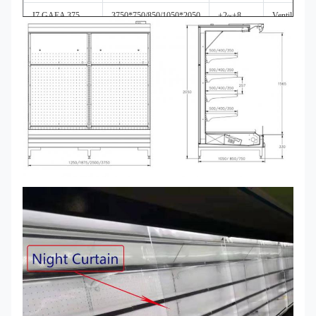
I7 GAEA 375
3750*750/850/1050*2050
+2~+8
Ventilado,
remoto
EXTREMIDADE
40*750/850/1050*2050
Vidro transparente, espelho, 
DE I7 GAEA
disponível
Unidade de condensação remota
Rolo de Copeland, Bitzer Se