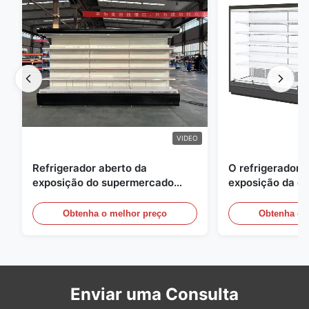
VIDEO
Refrigerador aberto da
O refrigerador 
exposição do supermercado
exposição da e
para a leiteria e bebidas com
energia, ar livre
iluminação do diodo emissor de
vitrinas
Obtenha o melhor preço
Obtenha o 
luz
Enviar uma Consulta