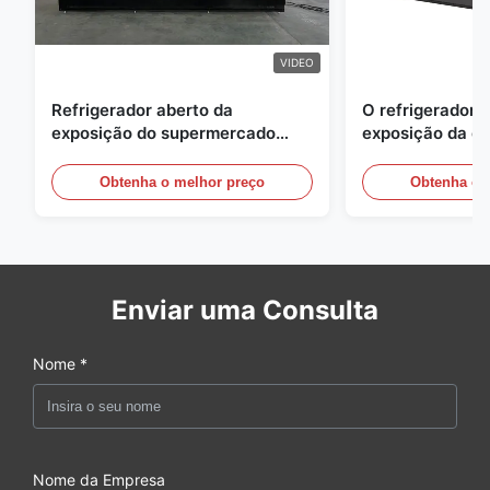
VIDEO
Refrigerador aberto da
O refrigerador 
exposição do supermercado
exposição da e
para a leiteria e bebidas com
energia, ar livre
iluminação do diodo emissor de
vitrinas
Obtenha o melhor preço
Obtenha o 
luz
Enviar uma Consulta
Nome *
Nome da Empresa