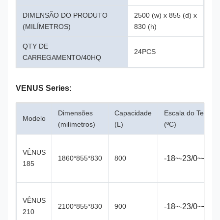
DIMENSÃO DO PRODUTO
2500 (w) x 855 (d) x
(MILÍMETROS)
830 (h)
QTY DE
24PCS
CARREGAMENTO/40HQ
VENUS Series:
Dimensões
Capacidade
Escala do Temp
Modelo
(milímetros)
(L)
(ºC)
VÊNUS
1860*855*830
800
-18~-23/0~+2°C
185
VÊNUS
2100*855*830
900
-18~-23/0~+2°C
210