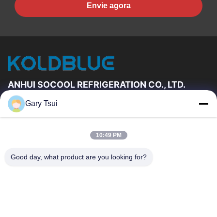
Envie agora
ANHUI SOCOOL REFRIGERATION CO., LTD.
Gary Tsui
Relações Rápidas
Casa
Produtos
10:49 PM
Vídeos
Sobre Nós
Excursão Da Fábrica
Controle Da Qualidade
Good day, what product are you looking for?
Contacte-Nos
Peça Umas Citações
Notícia
Contacte-Nos
86-551-64287663