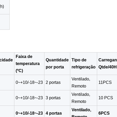
(h)
Faixa de
cidade
Quantidade
Tipo de
Carrega
temperatura
por porta
refrigeração
Qtde/40
(
ºC
)
Ventilado,
0~+10/-18~-23
2 portas
11PCS
Remoto
Ventilado,
0~+10/-18~-23
3 portas
10 PCS
Remoto
Ventilado,
0~+10/-18~-23
4 portas
6PCS
Remoto