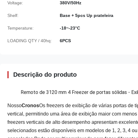
Voltage:
380V/50Hz
Shelf:
Base + 5pcs Up prateleira
Temperature:
-18~-23°C
LOADING QTY / 40hq:
6PCS
Descrição do produto
Remoto de 3120 mm 4 Freezer de portas sólidas - Exi
Nosso
Cronos
Os freezers de exibição de várias portas de t
vertical, permitindo uma área de exibição maior com meno
freezers verticais de alto desempenho apresentam excelente 
selecionados estão disponíveis em modelos de 1, 2, 3, 4 o