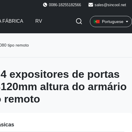
0086-18255182566
sales@sincool.net
 FÁBRICA
RV
Portuguese
080 tipo remoto
 expositores de portas
3120mm altura do armário
o remoto
ásicas