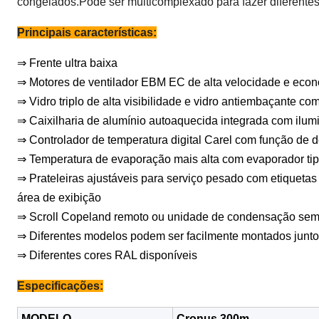
congelados.Pode ser multicomplexado para fazer diferentes 
Principais características:
⇒ Frente ultra baixa
⇒ Motores de ventilador EBM EC de alta velocidade e econ
⇒ Vidro triplo de alta visibilidade e vidro antiembaçante c
⇒ Caixilharia de alumínio autoaquecida integrada com ilum
⇒ Controlador de temperatura digital Carel com função de
⇒ Temperatura de evaporação mais alta com evaporador tip
⇒ Prateleiras ajustáveis ​​para serviço pesado com etiqueta
área de exibição
⇒ Scroll Copeland remoto ou unidade de condensação semi
⇒ Diferentes modelos podem ser facilmente montados juntos
⇒ Diferentes cores RAL disponíveis
Especificações:
MODELO
Cronus 300m