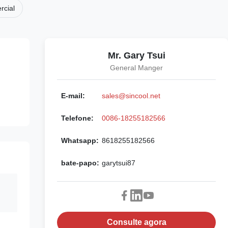
rcial
Mr. Gary Tsui
General Manger
E-mail:
sales@sincool.net
Telefone:
0086-18255182566
Whatsapp:
8618255182566
bate-papo:
garytsui87
Consulte agora