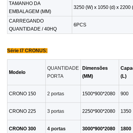
TAMANHO DA
3250 (W) x 1050 (d) x 2200 
EMBALAGEM (MM)
CARREGANDO
6PCS
QUANTIDADE / 40HQ
Série I7 CRONUS:
QUANTIDADE
Dimensões
Capa
Modelo
PORTA
(MM)
(L)
CRONO 150
2 portas
1500*900*2080
900
CRONO 225
3 portas
2250*900*2080
1350
CRONO 300
4 portas
3000*900*2080
1800