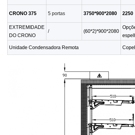
CRONO 375
5 portas
3750*900*2080
2250
EXTREMIDADE
Opções
/
(60*2)*900*2080
DO CRONO
espel
Unidade Condensadora Remota
Copel