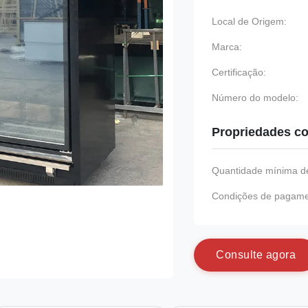
Local de Origem:
Marca:
Certificação:
Número do modelo:
Propriedades co
Quantidade mínima de
Condições de pagame
C
o
n
s
u
l
t
e
a
g
o
r
a