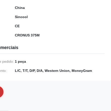
China
Sincool
CE
CRONUS 375M
merciais
 pedido:
1 peça
nto:
L/C, T/T, D/P, D/A, Western Union, MoneyGram