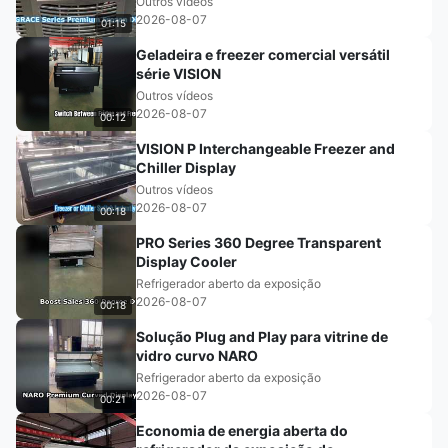
Outros vídeos
2026-08-07
01:15
Geladeira e freezer comercial versátil
série VISION
Outros vídeos
2026-08-07
00:12
VISION P Interchangeable Freezer and
Chiller Display
Outros vídeos
2026-08-07
00:18
PRO Series 360 Degree Transparent
Display Cooler
Refrigerador aberto da exposição
2026-08-07
00:18
Solução Plug and Play para vitrine de
vidro curvo NARO
Refrigerador aberto da exposição
2026-08-07
00:21
Economia de energia aberta do