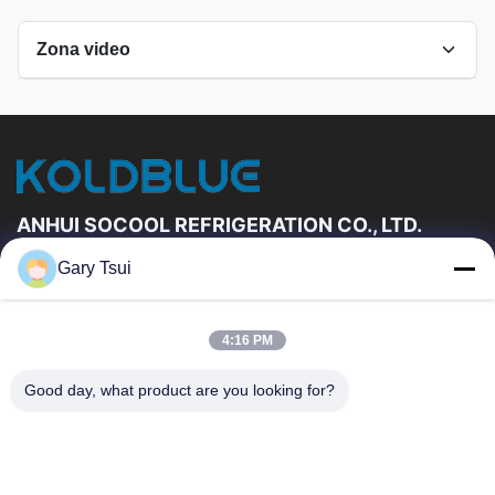
Zona video
Todos os vídeos
Refrigerador aberto da exposição
Outros vídeos
ANHUI SOCOOL REFRIGERATION CO., LTD.
Gary Tsui
Relações Rápidas
Casa
Produtos
4:16 PM
Vídeos
Sobre Nós
Excursão Da Fábrica
Controle Da Qualidade
Good day, what product are you looking for?
Contacte-Nos
Peça Umas Citações
Notícia
Contacte-Nos