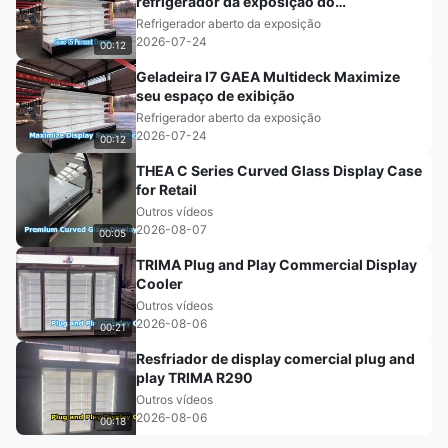
refrigerador da exposição do
supermercado de I7 GAEA
Refrigerador aberto da exposição
2026-07-24
00:12
Geladeira I7 GAEA Multideck Maximize
seu espaço de exibição
Refrigerador aberto da exposição
2026-07-24
00:12
THEA C Series Curved Glass Display Case
for Retail
Outros vídeos
2026-08-07
00:05
TRIMA Plug and Play Commercial Display
Cooler
Outros vídeos
2026-08-06
00:21
Resfriador de display comercial plug and
play TRIMA R290
Outros vídeos
2026-08-06
00:18