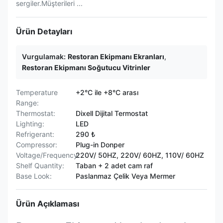
sergiler.Müşterileri ...
Ürün Detayları
Vurgulamak:
Restoran Ekipmanı Ekranları
,
Restoran Ekipmanı Soğutucu Vitrinler
Temperature
+2°C ile +8°C arası
Range:
Thermostat:
Dixell Dijital Termostat
Lighting:
LED
Refrigerant:
290 ₺
Compressor:
Plug-in Donper
Voltage/Frequency:
220V/ 50HZ, 220V/ 60HZ, 110V/ 60HZ
Shelf Quantity:
Taban + 2 adet cam raf
Base Look:
Paslanmaz Çelik Veya Mermer
Ürün Açıklaması