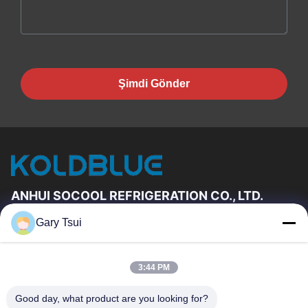
Şimdi Gönder
ANHUI SOCOOL REFRIGERATION CO., LTD.
Gary Tsui
Hızlı Linkler
Ev
Ürün:% S
3:44 PM
VİDEOLAR
Hakkımızda
Fabrika Turu
Kalite Kontrol
Good day, what product are you looking for?