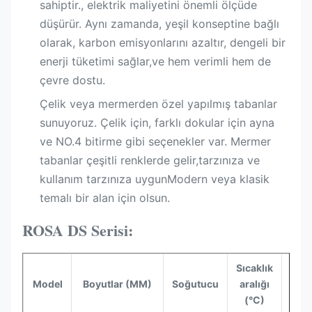
sahiptir., elektrik maliyetini önemli ölçüde
düşürür. Aynı zamanda, yeşil konseptine bağlı
olarak, karbon emisyonlarını azaltır, dengeli bir
enerji tüketimi sağlar,ve hem verimli hem de
çevre dostu.
Çelik veya mermerden özel yapılmış tabanlar
sunuyoruz. Çelik için, farklı dokular için ayna
ve NO.4 bitirme gibi seçenekler var. Mermer
tabanlar çeşitli renklerde gelir,tarzınıza ve
kullanım tarzınıza uygunModern veya klasik
temalı bir alan için olsun.
ROSA DS Serisi:
Sıcaklık
Hac
Model
Boyutlar (MM)
Soğutucu
aralığı
(L
(°C)