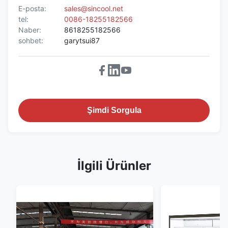
E-posta:
sales@sincool.net
tel:
0086-18255182566
Naber:
8618255182566
sohbet:
garytsui87
Şimdi Sorgula
İlgili Ürünler