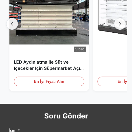
VIDEO
LED Aydınlatma ile Süt ve
İçecekler İçin Süpermarket Açık
Teşhir Dolabı
En İyi Fiyatı Alın
En İyi F
Soru Gönder
İsim *