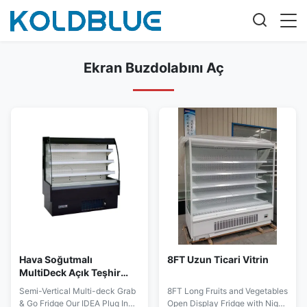
Ekran Buzdolabını Aç
Hava Soğutmalı
8FT Uzun Ticari Vitrin
MultiDeck Açık Teşhir
Buzdolabı Yarı Dikey
Semi-Vertical Multi-deck Grab
8FT Long Fruits and Vegetables
& Go Fridge Our IDEA Plug In
Open Display Fridge with Night