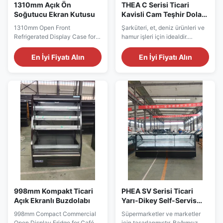
1310mm Açık Ön
THEA C Serisi Ticari
Soğutucu Ekran Kutusu
Kavisli Cam Teşhir Dolabı
Kaldırmalı Kapaklı
1310mm Open Front
Şarküteri, et, deniz ürünleri ve
Refrigerated Display Case for
hamur işleri için idealdir.
Convenience Store Beverage
Paslanmaz çelik 304 iç kısım,
Zones The SEMI 125 series
üst LED ışıklar, SAIWEI EC fan,
En İyi Fiyatı Alın
En İyi Fiyatı Alın
provides a balanced self-
Dixell termostat. Uzaktan
contained display for
kumanda (Danfoss
supermarkets,convenience
R404a/R448a/R449a) veya
stores, service-station shops
eklenti (Secop R290).
and neighborhood groceries. Its
Panoramik uçlar, paslanmaz
1310 mm width offers enough
tampon, özel renkler. Opsiyonel
room to separate bottled
sıcak vitrin, terazi, kesme
beverages, ...
tahtası.
998mm Kompakt Ticari
PHEA SV Serisi Ticari
Açık Ekranlı Buzdolabı
Yarı-Dikey Self-Servis
Teşhir Dolabı Düz Camlı
998mm Compact Commercial
Süpermarketler ve marketler
Open Display Fridge for Café
için tasarlanmıştır. Bağımsız