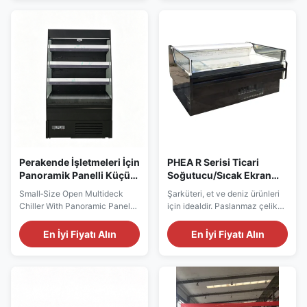
eklenti (Secop R290). Defrost
(veya alt kanat). Panoramik
ısıtıcısı, panoramik uçlar,
uçlar, paslanmaz tampon, özel
paslanmaz tampon, özel
renkler. İsteğe bağlı terazi
renkler. İsteğe bağlı invertör. 5
masası, kesme tahtası, inve
uzunluk: 1250-3750 mm. H
Perakende İşletmeleri İçin
PHEA R Serisi Ticari
Panoramik Panelli Küçük
Soğutucu/Sıcak Ekran
Boy Açık Çok Katlı
Kutusu
Small‑Size Open Multideck
Şarküteri, et ve deniz ürünleri
Soğutucu
Chiller With Panoramic Panel
için idealdir. Paslanmaz çelik
For Retail Business Our
304 iç kısım, iç üst LED, SAIWEI
Advantages: The IDEA
EC fan, Dixell termostat.
En İyi Fiyatı Alın
En İyi Fiyatı Alın
semi‑height open refrigerated
Uzaktan kumanda (Danfoss
multideck is a plug‑and‑play
R404a/R448a/R449a) veya
self‑contained unit adopting
eklenti (Secop R290).
eco‑friendly R290 refrigerant.
Panoramik uçlar, paslanmaz
Equipped with SAIWEI‑EC
tampon, özel renkler. Opsiyonel
evaporator fan motor and Dixell
sıcak vitrin, terazi, kesme