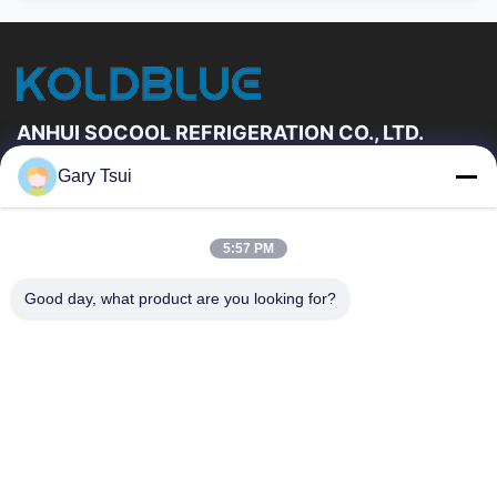
ANHUI SOCOOL REFRIGERATION CO., LTD.
Gary Tsui
Hızlı Linkler
Ev
Ürün:% S
5:57 PM
VİDEOLAR
Hakkımızda
Fabrika Turu
Kalite Kontrol
Good day, what product are you looking for?
Bizimle Iletişime Geçin
Bir Teklif Isteği
Haberler
Bize Ulaşın
86-551-64287663
86-551-64287663