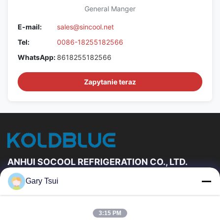
General Manger
E-mail:
sales@sincool.net
Tel:
0086-18255182566
WhatsApp:
8618255182566
Zapytanie teraz
ANHUI SOCOOL REFRIGERATION CO., LTD.
Gary Tsui
Szybkie Linki
Dom
Produkty
3:15 PM
Filmy
O Nas