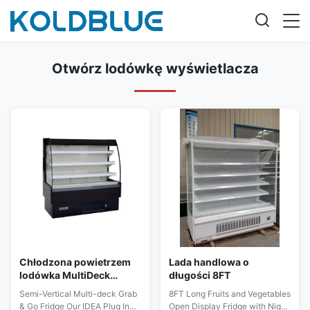
Otwórz lodówkę wyświetlacza
Chłodzona powietrzem
Lada handlowa o
lodówka MultiDeck
długości 8FT
otwarta półpionowa
Semi-Vertical Multi-deck Grab
8FT Long Fruits and Vegetables
& Go Fridge Our IDEA Plug In
Open Display Fridge with Night