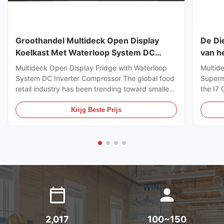
Groothandel Multideck Open Display
De Di
Koelkast Met Waterloop System DC
van h
Inverter Compressor
Koelk
Multideck Open Display Fridge with Waterloop
Multid
Super
System DC Inverter Compressor The global food
Superm
retail industry has been trending toward smaller
the I7
store formats for several years already. Small
https:
footprint store retailers usually face the issue of
I7 CRO
Krijg Beste Prijs
flexible trade area layout, space-saving, and
freeze
optimal energy ...
brillia
present
2,017
100~150