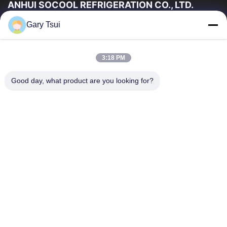
ANHUI SOCOOL REFRIGERATION CO., LTD.
Gary Tsui
Snelkoppelingen
Huis
Producten
3:18 PM
Videos
Ongeveer Ons
Fabrieksreis
Kwaliteitscontrole
Good day, what product are you looking for?
Contacteer Ons
Verzoek Om Een Citaat
Nieuws
Contacteer Ons
86-551-64287663
86-551-64287663
sales@sincool.net