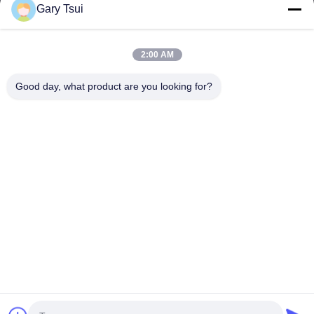
Gary Tsui
Link Veloci
Casa
Prodotti
2:00 AM
Video
Circa Noi
Giro Della Fabbrica
Controllo Di Qualità
Good day, what product are you looking for?
Contattici
Richieda Una Citazione
Notizie
Contattici
86-551-64287663
86-551-64287663
sales@sincool.net
Diritti d'autore © 2017-2026 ANHUI SOCOOL REFRIGERATION CO., LTD.. .
Tutti i diritti riservati.