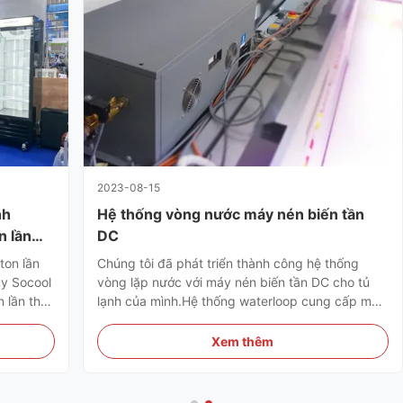
2023-08-15
nh
Hệ thống vòng nước máy nén biến tần
n lần
DC
ton lần
Chúng tôi đã phát triển thành công hệ thống
y Socool
vòng lặp nước với máy nén biến tần DC cho tủ
n lần thứ
lạnh của mình.Hệ thống waterloop cung cấp một
6, giới
giải pháp làm lạnh hiệu quả và tiết kiệm năng
ương mại
lượng mới cho các siêu thị.
Xem thêm
ốc tế.