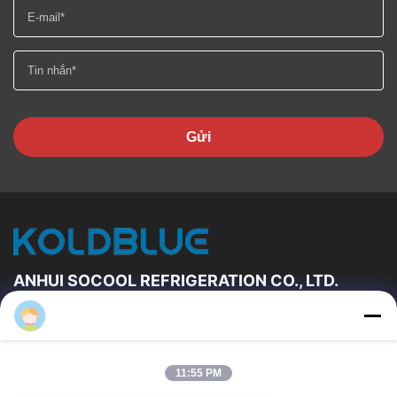
Gửi
ANHUI SOCOOL REFRIGERATION CO., LTD.
Gary Tsui
Đường Dẫn Nhanh
Trang Chủ
Các Sản Phẩm
11:55 PM
Video
Về Chúng Tôi