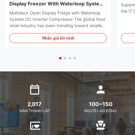
Display Freezer With Waterloop System
Superm
DC Inverter Compressor
the I7
Multideck Open Display Fridge with Waterloop
https:
System DC Inverter Compressor The global food
I7 CRO
retail industry has been trending toward smaller
freeze
store formats for several years already. Small
brillia
footprint store retailers usually face the issue of
Nhận giá tốt nhất
present
flexible trade area layout, space-saving, and
optimal energy ...
2,017
100~150
NĂM THÀNH LẬP
NGƯỜI LAO ĐỘNG