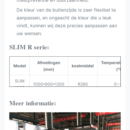
roestpreventie en duurzaamheid.
De kleur van de buitenzijde is zeer flexibel te
aanpassen, en ongeacht de kleur die u leuk
vindt, kunnen wij deze precies aanpassen aan
uw wensen.
SLIM R serie:
Afmetingen
Temperatuurb
Model
koelmiddel
(mm)
(°C)
SLIM
1000*900*1200
R290
0~-+6
100R
SLIM
Meer informatie:
1300*900*1200
R290
0~-+6
130R
SLIM
1500*900*1200
R290
0~-+6
150R