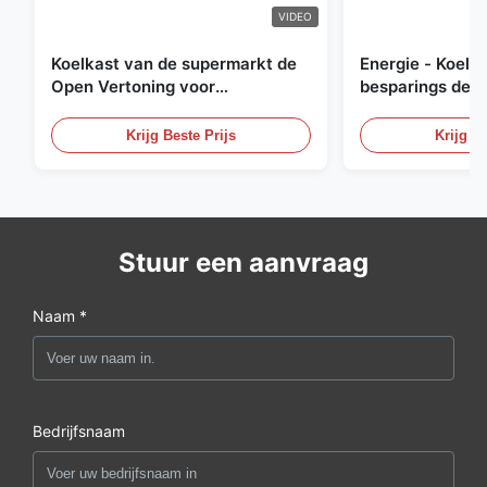
VIDEO
Koelkast van de supermarkt de
Energie - Koelk
Open Vertoning voor
besparings de O
Zuivelfabriek en Dranken met
Openlucht Gekoe
LEIDENE Verlichting
Krijg Beste Prijs
Krijg Be
Stuur een aanvraag
Naam *
Bedrijfsnaam