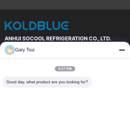
ANHUI SOCOOL REFRIGERATION CO., LTD.
Gary Tsui
Snelkoppelingen
Huis
Producten
9:27 PM
Videos
Ongeveer Ons
Fabrieksreis
Kwaliteitscontrole
Good day, what product are you looking for?
Contacteer Ons
Verzoek Om Een Citaat
Nieuws
Contacteer Ons
86-551-64287663
86-551-64287663