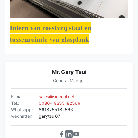
Intern van roestvrij staal en
tussenruimte van glasplank
Mr. Gary Tsui
General Manger
E-mail:
sales@sincool.net
Tel.:
0086-18255182566
Whatsapp:
8618255182566
wechatten:
garytsui87