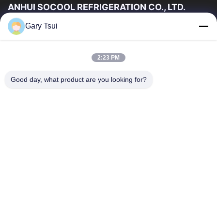
ANHUI SOCOOL REFRIGERATION CO., LTD.
Gary Tsui
Hızlı Linkler
Ev
Ürün:% S
2:23 PM
VİDEOLAR
Hakkımızda
Fabrika Turu
Kalite Kontrol
Good day, what product are you looking for?
Bizimle Iletişime Geçin
Bir Teklif Isteği
Haberler
Bize Ulaşın
86-551-64287663
86-551-64287663
sales@sincool.net