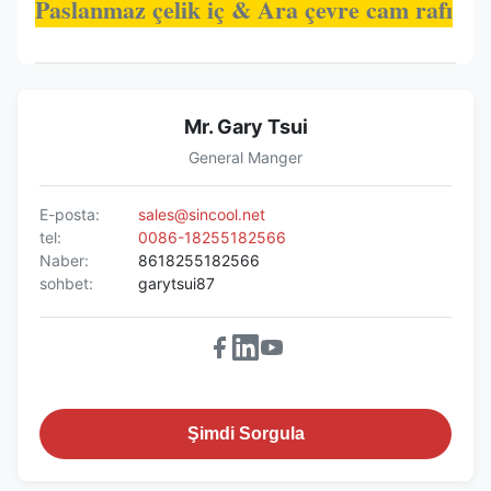
Paslanmaz çelik iç & Ara çevre cam rafı
Mr. Gary Tsui
General Manger
E-posta:
sales@sincool.net
tel:
0086-18255182566
Naber:
8618255182566
sohbet:
garytsui87
Şimdi Sorgula