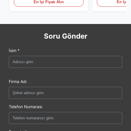
En İyi Fiyatı Alın
En İyi F
Soru Gönder
İsim *
Firma Adı
Telefon Numarası