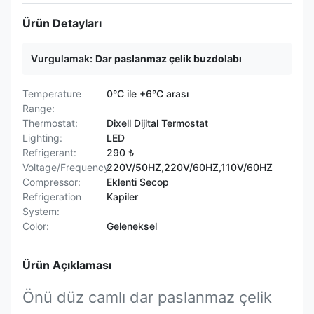
Ürün Detayları
Vurgulamak:
Dar paslanmaz çelik buzdolabı
Temperature
0°C ile +6°C arası
Range:
Thermostat:
Dixell Dijital Termostat
Lighting:
LED
Refrigerant:
290 ₺
Voltage/Frequency:
220V/50HZ,220V/60HZ,110V/60HZ
Compressor:
Eklenti Secop
Refrigeration
Kapiler
System:
Color:
Geleneksel
Ürün Açıklaması
Önü düz camlı dar paslanmaz çelik