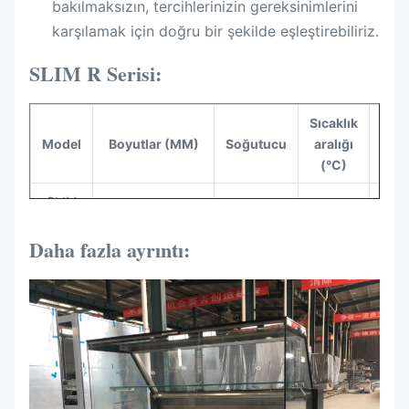
bakılmaksızın, tercihlerinizin gereksinimlerini
karşılamak için doğru bir şekilde eşleştirebiliriz.
SLIM R Serisi:
Sıcaklık
Hac
Model
Boyutlar (MM)
Soğutucu
aralığı
(L
(°C)
SLIM
1000*900*1200
R290
0~-+6
85
100R
Daha fazla ayrıntı:
SLIM
1300*900*1200
R290
0~-+6
11
130R
SLIM
1500*900*1200
R290
0~-+6
13
150R