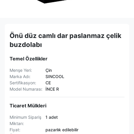
Önü düz camlı dar paslanmaz çelik
buzdolabı
Temel Özellikler
Menşe Yeri:
Çin
Marka Adı:
SINCOOL
Sertifikasyon:
CE
Model Numarası:
İNCE R
Ticaret Mülkleri
Minimum Sipariş
1 adet
Miktarı:
Fiyat:
pazarlık edilebilir