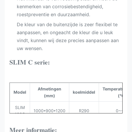
kenmerken van corrosiebestendigheid,
roestpreventie en duurzaamheid.
De kleur van de buitenzijde is zeer flexibel te
aanpassen, en ongeacht de kleur die u leuk
vindt, kunnen wij deze precies aanpassen aan
uw wensen.
SLIM C serie:
Afmetingen
Temperatuurb
Model
koelmiddel
(mm)
(°C)
SLIM
1000*900*1200
R290
0~-+6
100C
SLIM
Meer informatie:
1300*900*1200
R290
0~-+6