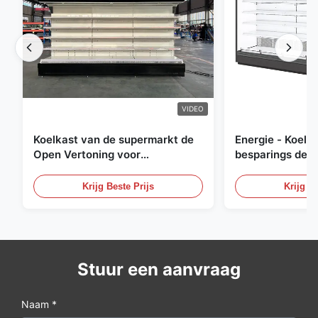
VIDEO
Koelkast van de supermarkt de
Energie - Koelk
Open Vertoning voor
besparings de O
Zuivelfabriek en Dranken met
Openlucht Gekoe
LEIDENE Verlichting
Krijg Beste Prijs
Krijg Be
Stuur een aanvraag
Naam *