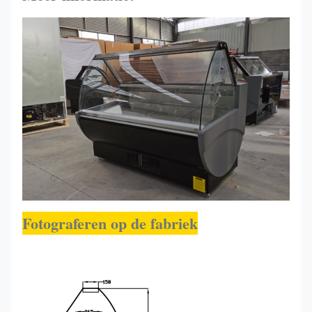
130C
SLIM
1500*900*1200
R290
0~-+6
150C
Fotograferen op de fabriek