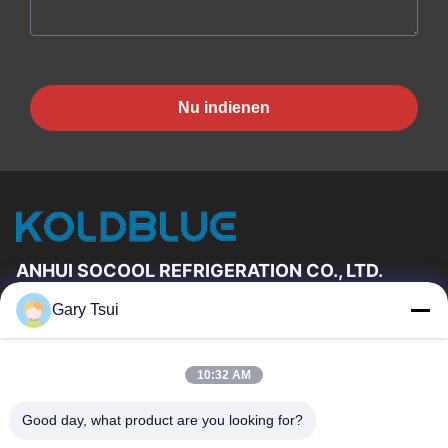
Nu indienen
ANHUI SOCOOL REFRIGERATION CO., LTD.
Gary Tsui
Snelkoppelingen
Huis
Producten
10:32 AM
Videos
Ongeveer Ons
Fabrieksreis
Kwaliteitscontrole
Good day, what product are you looking for?
Contacteer Ons
Verzoek Om Een Citaat