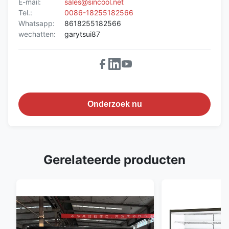
E-mail:
sales@sincool.net
Tel.:
0086-18255182566
Whatsapp:
8618255182566
wechatten:
garytsui87
Onderzoek nu
Gerelateerde producten