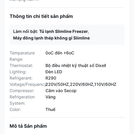
Thông tin chi tiết sản phẩm
Làm nổi bật:
Tủ lạnh Slimline Freezer
,
Máy đông lạnh thép không gỉ Slimline
Temperature
0oC đến +6oC
Range:
Thermostat:
Bộ điều nhiệt kỹ thuật số Dixell
Lighting:
Đèn LED
Refrigerant:
R290
Voltage/Frequency:
220V/50HZ,220V/60HZ,110V/60HZ
Compressor:
Cắm vào Secop
Refrigeration
Vàng
System:
Color:
Thuế
Mô tả Sản phẩm