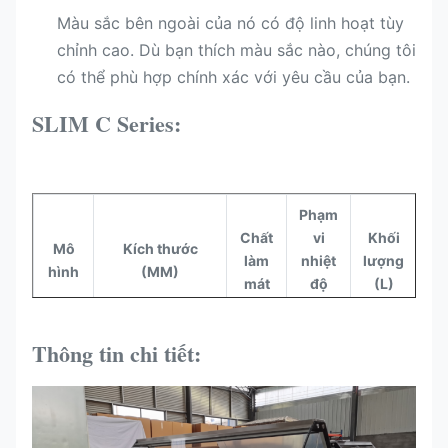
Màu sắc bên ngoài của nó có độ linh hoạt tùy
chỉnh cao. Dù bạn thích màu sắc nào, chúng tôi
có thể phù hợp chính xác với yêu cầu của bạn.
SLIM C Series:
Phạm
Chất
vi
Khối
L
Mô
Kích thước
làm
nhiệt
lượng
hình
(MM)
mát
độ
(L)
l
(°C)
Thông tin chi tiết:
Kh
SLIM
0~-
k
1000*900*1200
R290
85
100C
+6
c
v