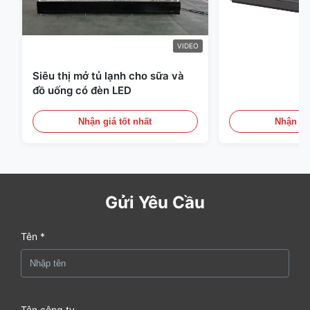
VIDEO
Siêu thị mở tủ lạnh cho sữa và
đồ uống có đèn LED
Nhận giá tốt nhất
Nhận giá
Gửi Yêu Cầu
Tên *
Tên công ty