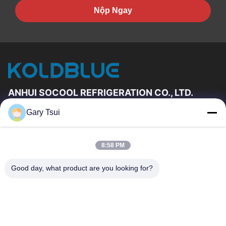
Nộp Ngay
ANHUI SOCOOL REFRIGERATION CO., LTD.
Gary Tsui
Đường Dẫn Nhanh
Trang Chủ
Các Sản Phẩm
8:58 PM
Video
Về Chúng Tôi
Tham Quan Nhà Máy
Kiểm Soát Chất Lượng
Good day, what product are you looking for?
Liên Hệ Chúng Tôi
Yêu Cầu Báo Giá
Tin Tức
Liên Hệ Chúng Tôi