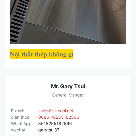
Nội thất thép không gỉ
Mr. Gary Tsui
General Manger
E-mail:
sales@sincool.net
điện thoại:
0086-18255182566
WhatsApp:
8618255182566
wechat:
garytsui87