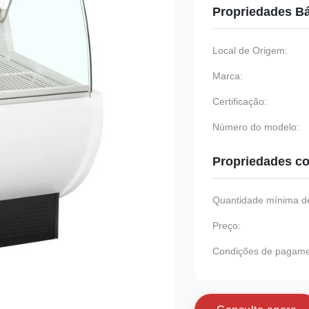
Propriedades B
Local de Origem:
Marca:
Certificação:
Número do modelo:
Propriedades co
Quantidade mínima de
Preço:
Condições de pagame