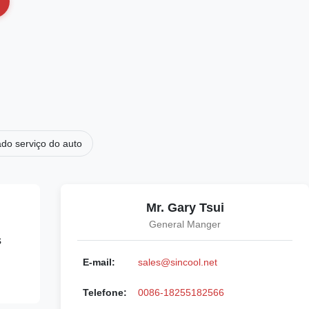
ado serviço do auto
Mr. Gary Tsui
General Manger
s
E-mail:
sales@sincool.net
Telefone:
0086-18255182566