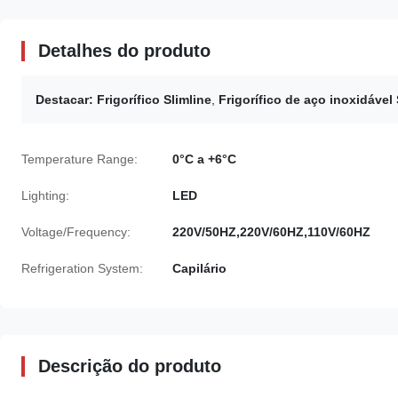
Detalhes do produto
Destacar:
Frigorífico Slimline
,
Frigorífico de aço inoxidável 
Temperature Range:
0°C a +6°C
Lighting:
LED
Voltage/Frequency:
220V/50HZ,220V/60HZ,110V/60HZ
Refrigeration System:
Capilário
Descrição do produto