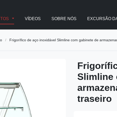
UTOS
VÍDEOS
SOBRE NÓS
EXCURSÃO DA
no
/
Frigorífico de aço inoxidável Slimline com gabinete de armazena
Frigorífi
Slimline
armazena
traseiro