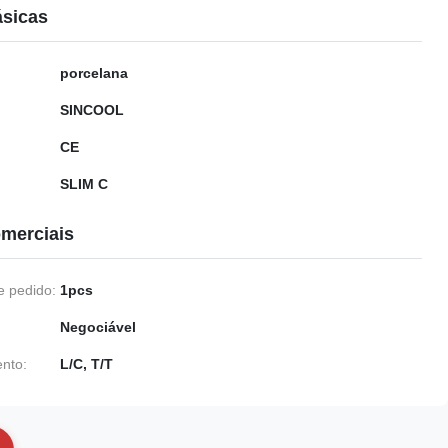
ásicas
porcelana
SINCOOL
CE
SLIM C
merciais
 pedido:
1pcs
Negociável
nto:
L/C, T/T