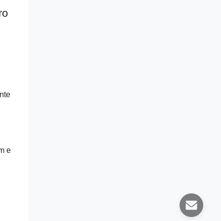
ro
nte
em e