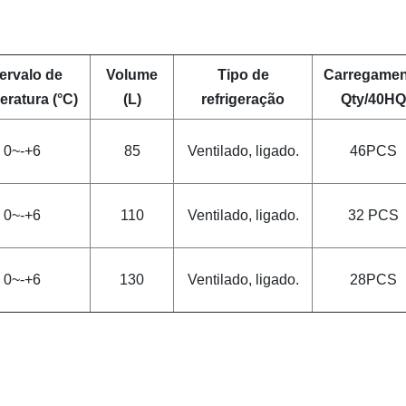
tervalo de
Volume
Tipo de
Carregamen
eratura (°C)
(L)
refrigeração
Qty/40HQ
0~-+6
85
Ventilado, ligado.
46PCS
0~-+6
110
Ventilado, ligado.
32 PCS
0~-+6
130
Ventilado, ligado.
28PCS