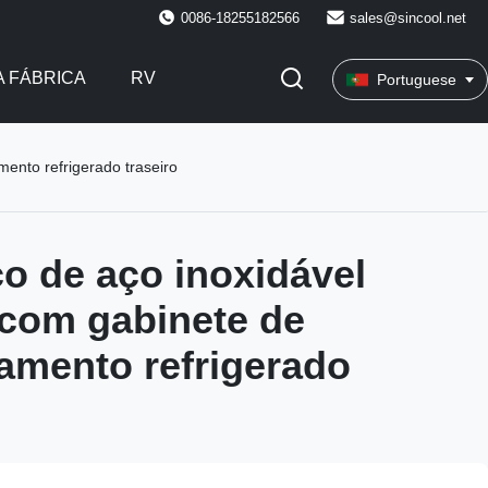
0086-18255182566
sales@sincool.net
 FÁBRICA
RV
Portuguese
mento refrigerado traseiro
co de aço inoxidável
 com gabinete de
mento refrigerado