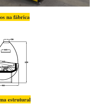
os na fábrica
ma estrutural