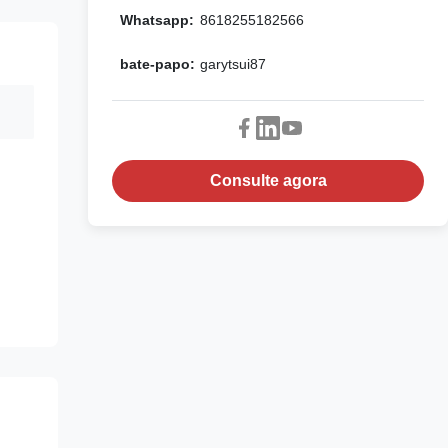
Whatsapp:
8618255182566
bate-papo:
garytsui87
Consulte agora