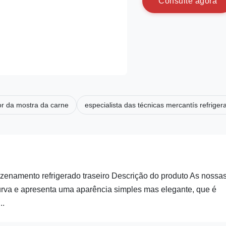
C
o
n
s
u
l
t
e
a
g
o
r
a
or da mostra da carne
especialista das técnicas mercantís refriger
azenamento refrigerado traseiro Descrição do produto As nossa
rva e apresenta uma aparência simples mas elegante, que é
..