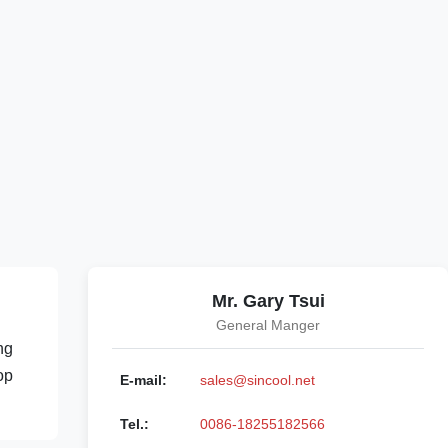
Mr. Gary Tsui
General Manger
ng
op
E-mail:
sales@sincool.net
Tel.:
0086-18255182566