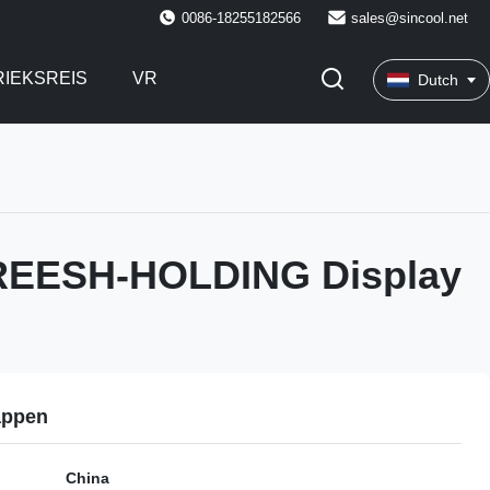
0086-18255182566
sales@sincool.net
RIEKSREIS
VR
Dutch
EESH-HOLDING Display
appen
China