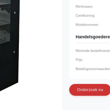
Merknaam:
Certificering:
Modelnummer:
Handelsgoeder
Minimale bestelhoevee
Prijs:
Betalingsvoorwaarden
O
n
d
e
r
z
o
e
k
n
u