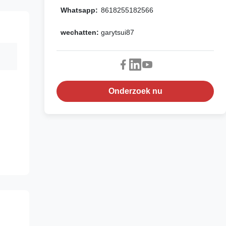
Whatsapp:
8618255182566
wechatten:
garytsui87
Onderzoek nu