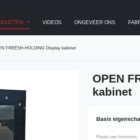
ODUCTEN
VIDEOS
ONGEVEER ONS
FAB
N FREESH-HOLDING Display kabinet
OPEN FR
kabinet
Basis eigensch
Plaats van herkomst: