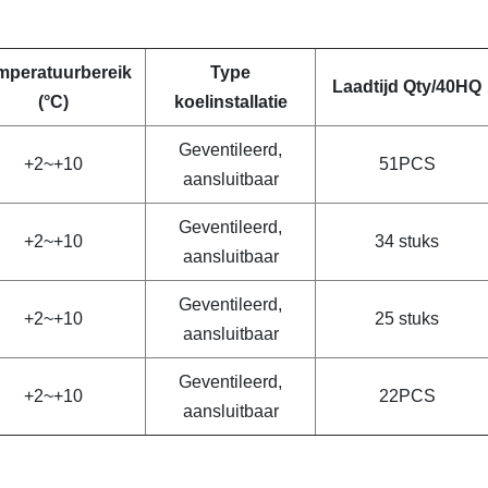
mperatuurbereik
Type
Laadtijd Qty/40HQ
(°C)
koelinstallatie
Geventileerd,
+2~+10
51PCS
aansluitbaar
Geventileerd,
+2~+10
34 stuks
aansluitbaar
Geventileerd,
+2~+10
25 stuks
aansluitbaar
Geventileerd,
+2~+10
22PCS
aansluitbaar