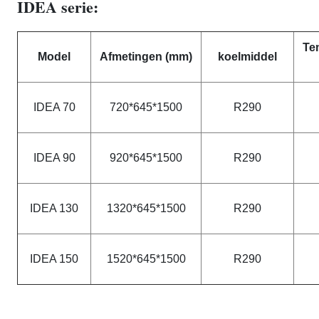
IDEA serie:
Te
Model
Afmetingen (mm)
koelmiddel
IDEA 70
720*645*1500
R290
IDEA 90
920*645*1500
R290
IDEA 130
1320*645*1500
R290
IDEA 150
1520*645*1500
R290