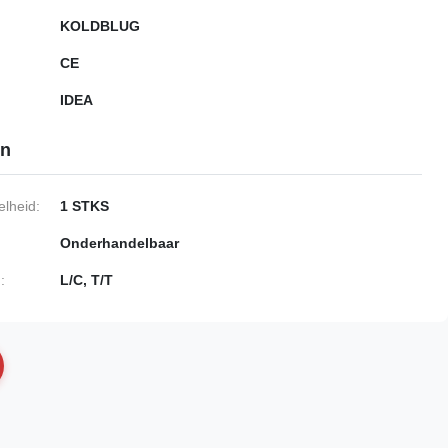
KOLDBLUG
CE
IDEA
en
lheid:
1 STKS
Onderhandelbaar
:
L/C, T/T