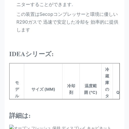
ニターすることができます.
この装置はSecopコンプレッサーと環境に優しい
R290ガスで 迅速で安定した冷却を 効率的に提供
します
IDEAシリーズ:
冷
蔵
モ
庫
冷却
温度範
積
デ
サイズ (MM)
の
剤
囲 (°C)
Qty/4
ル
タ
イ
プ
詳細は:
換
ア
気