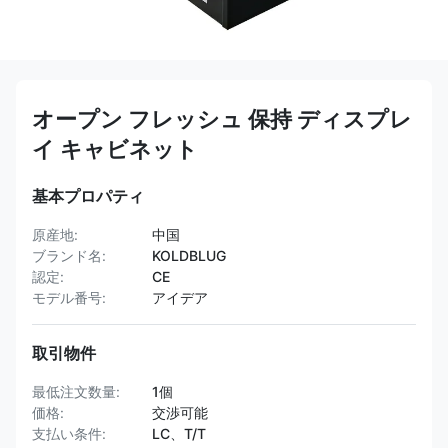
オープン フレッシュ 保持 ディスプレ
イ キャビネット
基本プロパティ
原産地:
中国
ブランド名:
KOLDBLUG
認定:
CE
モデル番号:
アイデア
取引物件
最低注文数量:
1個
価格:
交渉可能
支払い条件:
LC、T/T