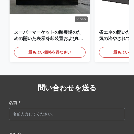
VIDEO
スーパーマーケットの酪農場のた
省エネの開いた
めの開いた表示冷却装置およびLED
気の冷やされて
の照明の飲み物
最もよい価格を得なさい
最もよい価
問い合わせを送る
名前 *