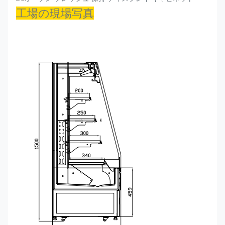
イ
プ
工場の現場写真
デ
720*645*1500
R290
+2~+10
ラ
51P
ア
グ
70
イ
ン
換
ア
気
イ
プ
デ
920*645*1500
R290
+2~+10
ラ
34P
ア
グ
90
イ
ン
換
ア
気
イ
プ
デ
1320*645*1500
R290
+2~+10
ラ
25P
ア
グ
130
イ