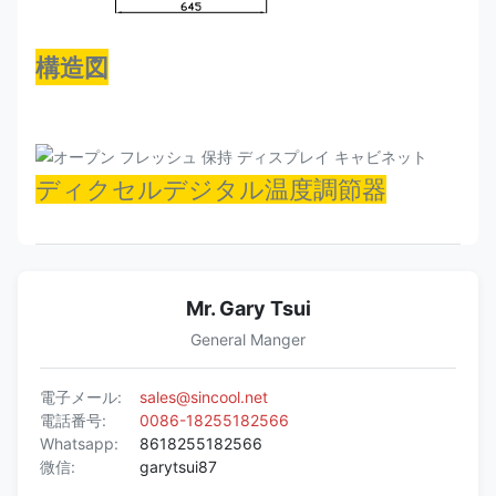
ン
構造図
換
ア
気
イ
プ
デ
1520*645*1500
R290
+2~+10
ラ
22P
ア
グ
ディクセルデジタル温度調節器
150
イ
ン
Mr. Gary Tsui
General Manger
電子メール:
sales@sincool.net
電話番号:
0086-18255182566
Whatsapp:
8618255182566
微信:
garytsui87