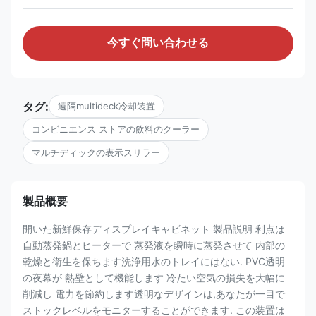
今すぐ問い合わせる
タグ:
遠隔multideck冷却装置
コンビニエンス ストアの飲料のクーラー
マルチディックの表示スリラー
製品概要
開いた新鮮保存ディスプレイキャビネット 製品説明 利点は
自動蒸発鍋とヒーターで 蒸発液を瞬時に蒸発させて 内部の
乾燥と衛生を保ちます洗浄用水のトレイにはない. PVC透明
の夜幕が 熱壁として機能します 冷たい空気の損失を大幅に
削減し 電力を節約します透明なデザインは,あなたが一目で
ストックレベルをモニターすることができます. この装置は