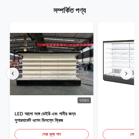
সম্পর্কিত পণ্য
VIDEO
LED আলো সঙ্গে ডেইরি এবং পানীয় জন্য
সুপারমার্কেট ওপেন ডিসপ্লে ফ্রিজ
সেরা মূল্য পান
সেরা ম