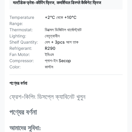
मल्टीडेक फ्रेश-कीपिंग फ्रिज
,
कमर्शियल डिस्प्ले कैबिनेट फ्रिज
Temperature
+2℃ থেকে +10℃
Range:
Thermostat:
ডিক্সেল ডিজিটাল থার্মোস্ট্যাট
Lighting:
নেতৃত্বাধীন
Shelf Quantity:
বেস + 3pcs আপ তাক
Refrigerant:
R290
Fan Motor:
ইবিএম
Compressor:
প্লাগ-ইন Secop
Color:
কাস্টম
পণ্যের বর্ণনা
ফ্রেশ-কিপিং ডিসপ্লে ক্যাবিনেট খুলুন
পণ্যের বর্ণনা
আমাদের সুবিধা: