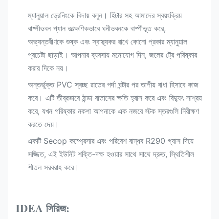
ম্যানুয়াল ড্রেনিংকে বিদায় বলুন। হিটার সহ আমাদের স্বয়ংক্রিয়
বাষ্পীভবন প্যান তাত্ক্ষণিকভাবে ঘনীভবনকে বাষ্পীভূত করে,
অভ্যন্তরীণকে শুষ্ক এবং স্বাস্থ্যকর রাখে কোনো প্রকার ম্যানুয়াল
প্রচেষ্টা ছাড়াই। আপনার ব্যবসায় মনোযোগ দিন, জলের ট্রে পরিষ্কার
করার দিকে নয়।
অন্তর্ভুক্ত PVC স্বচ্ছ রাতের পর্দা ঘন্টার পর তাপীয় বাধা হিসাবে কাজ
করে। এটি তীব্রভাবে ঠান্ডা বাতাসের ক্ষতি হ্রাস করে এবং বিদ্যুৎ সাশ্রয়
করে, যখন পরিষ্কার নকশা আপনাকে এক নজরে স্টক স্তরগুলি নিরীক্ষণ
করতে দেয়।
একটি Secop কম্প্রেসার এবং পরিবেশ বান্ধব R290 গ্যাস দিয়ে
সজ্জিত, এই ইউনিট শক্তি-দক্ষ হওয়ার সাথে সাথে দ্রুত, স্থিতিশীল
শীতল সরবরাহ করে।
IDEA সিরিজ: