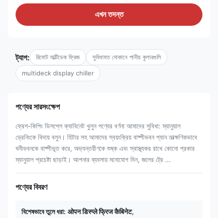
এখন তদন্ত
ট্যাগ:
রিমোট মাল্টিডেক ফ্রিজ
সুবিধামত দোকানে পানীয় কুলারগুলি
multideck display chiller
পণ্যের সারসংক্ষেপ
ফ্রেশ-কিপিং ডিসপ্লে ক্যাবিনেট খুলুন পণ্যের বর্ণনা আমাদের সুবিধা: ম্যানুয়াল
ড্রেনিংকে বিদায় বলুন। হিটার সহ আমাদের স্বয়ংক্রিয় বাষ্পীভবন প্যান তাত্ক্ষণিকভাবে
ঘনীভবনকে বাষ্পীভূত করে, অভ্যন্তরীণকে শুষ্ক এবং স্বাস্থ্যকর রাখে কোনো প্রকার
ম্যানুয়াল প্রচেষ্টা ছাড়াই। আপনার ব্যবসায় মনোযোগ দিন, জলের ট্রে ...
পণ্যের বিবরণ
বিশেষভাবে তুলে ধরা:
ओपन डिस्प्ले फ्रिज कैबिनेट
,