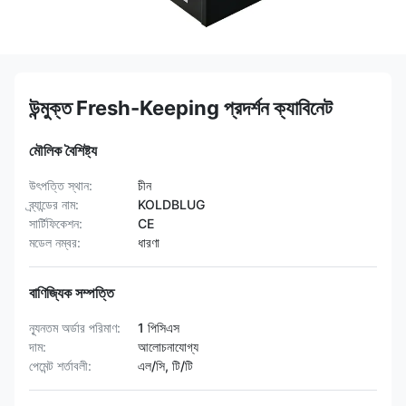
উন্মুক্ত Fresh-Keeping প্রদর্শন ক্যাবিনেট
মৌলিক বৈশিষ্ট্য
উৎপত্তি স্থান:
চীন
ব্র্যান্ডের নাম:
KOLDBLUG
সার্টিফিকেশন:
CE
মডেল নম্বর:
ধারণা
বাণিজ্যিক সম্পত্তি
ন্যূনতম অর্ডার পরিমাণ:
1 পিসিএস
দাম:
আলোচনাযোগ্য
পেমেন্ট শর্তাবলী:
এল/সি, টি/টি