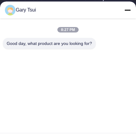
Gary Tsui
দ্রুত লিঙ্ক
বাড়ি
পণ্য
8:27 PM
ভিডিও
আমাদের সম্পর্কে
কারখানা ভ্রমণ
মান নিয়ন্ত্রণ
Good day, what product are you looking for?
যোগাযোগ করুন
উদ্ধৃতির জন্য আবেদন
খবর
যোগাযোগ করুন
86-551-64287663
86-551-64287663
sales@sincool.net
কপিরাইট © 2017-2026 ANHUI SOCOOL REFRIGERATION CO., LTD.. . সমস্ত