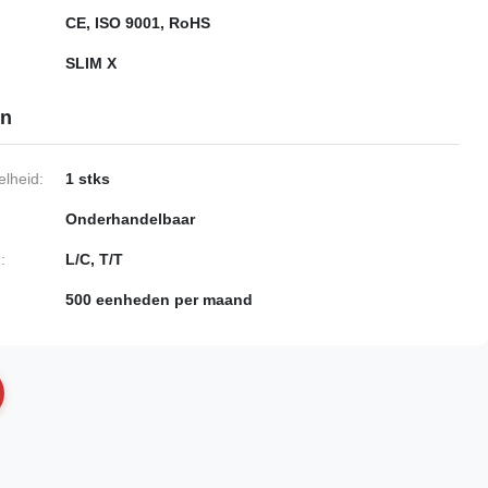
CE, ISO 9001, RoHS
SLIM X
en
lheid:
1 stks
Onderhandelbaar
:
L/C, T/T
500 eenheden per maand