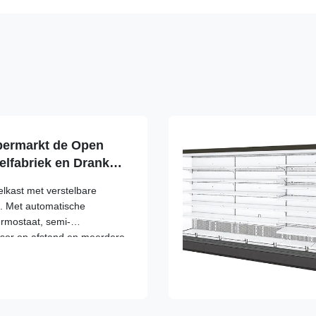
permarkt de Open
elfabriek en Dranken
hting
lkast met verstelbare
g. Met automatische
ermostaat, semi-
sor op afstand en meerdere
5% energiebesparing,
ruik en aangepaste