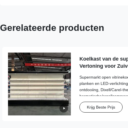
Gerelateerde producten
Koelkast van de su
Vertoning voor Zuiv
met LEIDENE Verlic
Supermarkt open vitrinekoe
planken en LED-verlichtin
ontdooiing, Dixell/Carel-th
hermetische/scrollcompres
koelmiddelopties. Biedt 1
Krijg Beste Prijs
geoptimaliseerd ruimtegeb
kleurkeuzes.