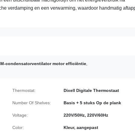
sche verdamping en een verwarming, waardoor handmatig aftap
M-condensatorventilator motor efficiëntie
,
Thermostat:
Dixell Digitale Thermostaat
Number Of Shelves:
Basis + 5 stuks Op de plank
Voltage:
220V/50Hz, 220V/60Hz
Color:
Kleur, aangepast