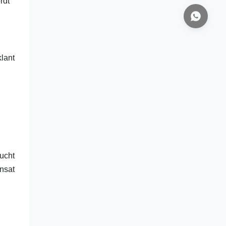
rdt
lant
lucht
nsat