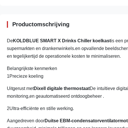
Productomschrijving
De
KOLDBLUE SMART X Drinks Chiller koelkast
is een 
supermarkten en drankenwinkels.en opvallende beeldscher
en tegelijkertijd de operationele kosten te minimaliseren.
Belangrijkste kenmerken
1Precieze koeling
Uitgerust met
Dixell digitale thermostaat
De intuïtieve digit
monitoring,en geautomatiseerd ontdoogbeheer .
2Ultra-efficiënte en stille werking.
Aangedreven door
Duitse EBM-condensatorventilatormo