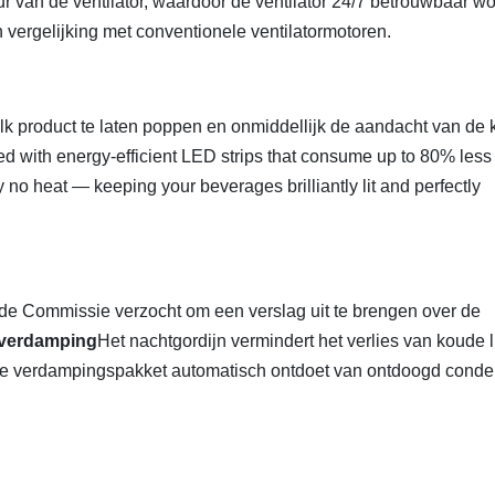
 van de ventilator, waardoor de ventilator 24/7 betrouwbaar wo
n vergelijking met conventionele ventilatormotoren.
k product te laten poppen en onmiddellijk de aandacht van de k
ted with energy-efficient LED strips that consume up to 80% less
y no heat — keeping your beverages brilliantly lit and perfectly
e Commissie verzocht om een verslag uit te brengen over de
 verdamping
Het nachtgordijn vermindert het verlies van koude 
rmde verdampingspakket automatisch ontdoet van ontdoogd conde