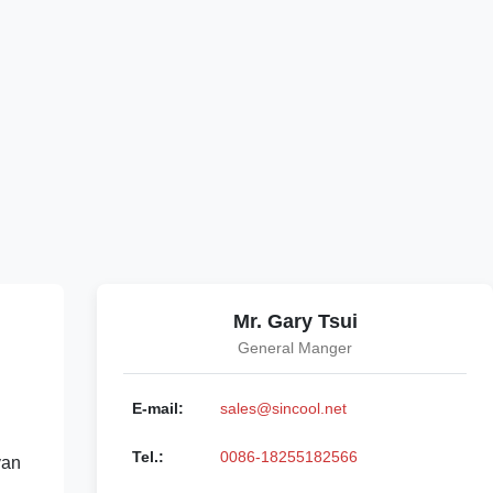
Mr. Gary Tsui
General Manger
E-mail:
sales@sincool.net
Tel.:
0086-18255182566
van