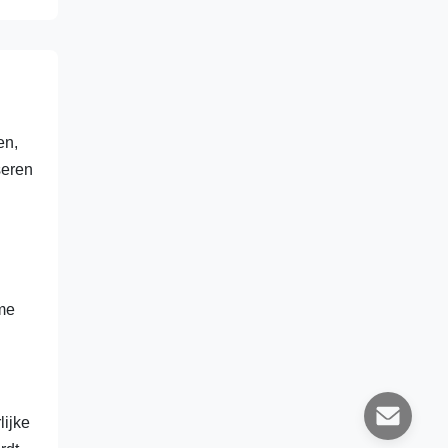
en,
seren
ime
lijke