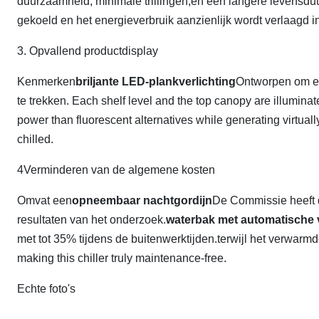
duurzaamheid, minimale trillingen,en een langere levensduur
gekoeld en het energieverbruik aanzienlijk wordt verlaagd i
3. Opvallend productdisplay
Kenmerken
briljante LED-plankverlichting
Ontworpen om el
te trekken. Each shelf level and the top canopy are illumina
power than fluorescent alternatives while generating virtuall
chilled.
4Verminderen van de algemene kosten
Omvat een
opneembaar nachtgordijn
De Commissie heeft d
resultaten van het onderzoek.
waterbak met automatische
met tot 35% tijdens de buitenwerktijden.terwijl het verwa
making this chiller truly maintenance-free.
Echte foto's