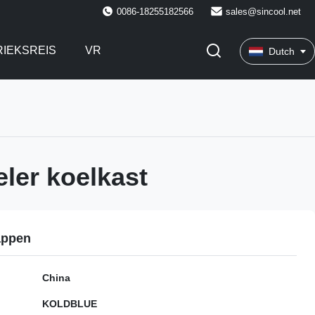
0086-18255182566
sales@sincool.net
RIEKSREIS
VR
Dutch
ler koelkast
appen
China
KOLDBLUE