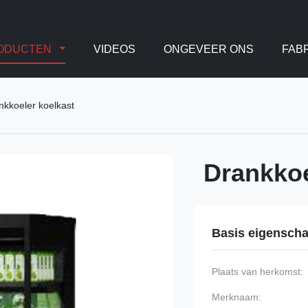
ODUCTEN
VIDEOS
ONGEVEER ONS
FAB
nkkoeler koelkast
Drankkoe
Basis eigensch
Plaats van herkomst:
Merknaam: