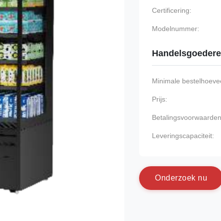
Certificering:
Modelnummer:
Handelsgoeder
Minimale bestelhoevee
Prijs:
Betalingsvoorwaarden
Leveringscapaciteit:
O
n
d
e
r
z
o
e
k
n
u