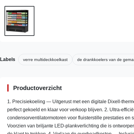
Labels
verre multideckkoelkast
de drankkoelers van de gema
Productoverzicht
1. Precisiekoeling — Uitgerust met een digitale Dixell-ther
perfect gekoeld en klaar voor verkoop blijven. 2. Ultra-effi
condensorventilatormotoren voor fluisterstille prestaties en 
Voorzien van briljante LED-plankverlichting die is ontworpe
de klant te trekken. 4. Verlaag de overheadkosten — Inclusi