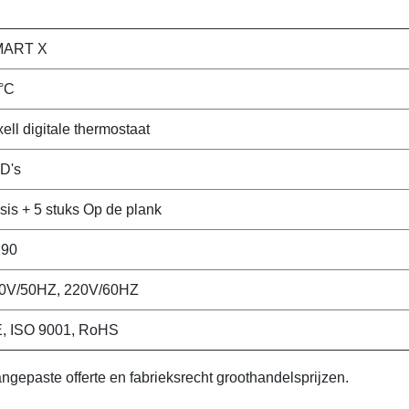
MART X
°C
xell digitale thermostaat
D's
sis + 5 stuks Op de plank
90
0V/50HZ, 220V/60HZ
, ISO 9001, RoHS
paste offerte en fabrieksrecht groothandelsprijzen.