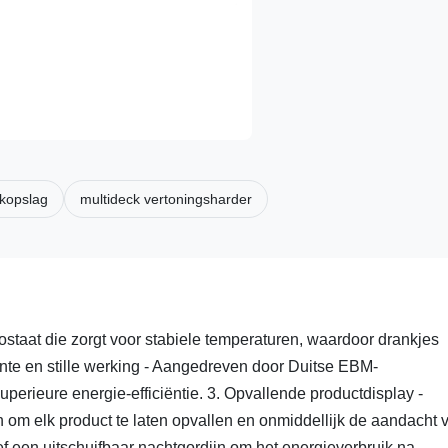
kopslag
multideck vertoningsharder
mostaat die zorgt voor stabiele temperaturen, waardoor drankjes
ciënte en stille werking - Aangedreven door Duitse EBM-
superieure energie-efficiëntie. 3. Opvallende productdisplay -
n om elk product te laten opvallen en onmiddellijk de aandacht 
ef een uitschuifbaar nachtgordijn om het energieverbruik na