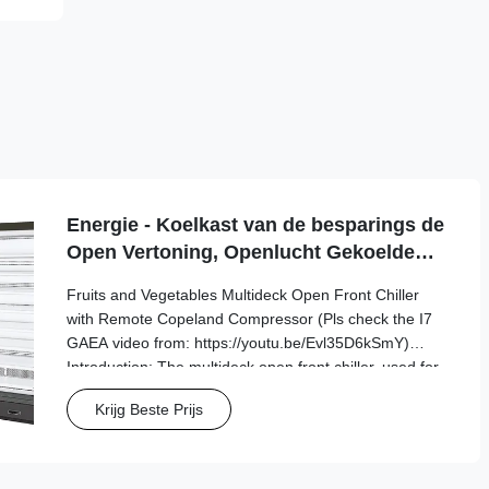
Energie - Koelkast van de besparings de
Open Vertoning, Openlucht Gekoelde
Vitrines
Fruits and Vegetables Multideck Open Front Chiller
with Remote Copeland Compressor (Pls check the I7
GAEA video from: https://youtu.be/Evl35D6kSmY)
Introduction: The multideck open front chiller, used for
food retail and manufacturing, is ideal if you’re looking
Krijg Beste Prijs
for a way to increase the visibility ...