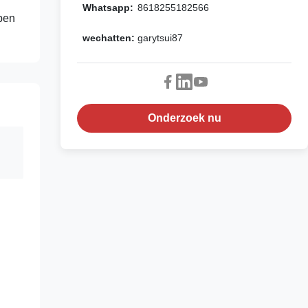
Whatsapp:
8618255182566
pen
wechatten:
garytsui87
Onderzoek nu