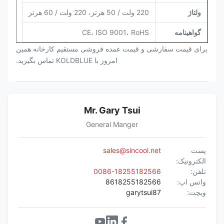
ولتاژ
220 ولت / 50 هرتز، 220 ولت / 60 هرتز
گواهینامه
CE، ISO 9001، RoHS
برای قیمت سفارشی و قیمت عمده فروشی مستقیم کارخانه همین
امروز با KOLDBLUE تماس بگیرید.
Mr. Gary Tsui
General Manger
پست
sales@sincool.net
الکترونیک:
تلفن:
0086-18255182566
واتس اپ:
8618255182566
ویچت:
garytsui87