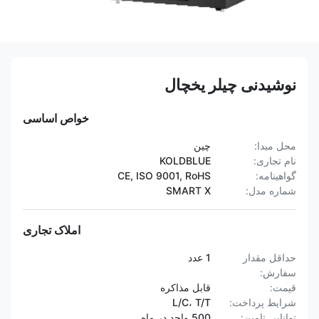
نوشیدنی چیلر یخچال
خواص اساسی
محل مبدا:
چین
نام تجاری:
KOLDBLUE
گواهینامه:
CE, ISO 9001, RoHS
شماره مدل:
SMART X
املاک تجاری
حداقل مقدار
1 عدد
سفارش:
قیمت:
قابل مذاکره
شرایط پرداخت:
L/C، T/T
توانایی تامین:
500 واحد در ماه