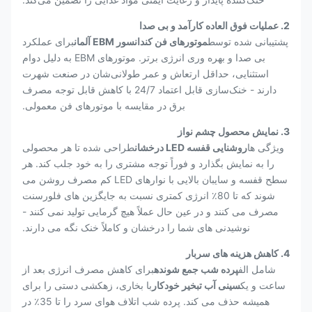
2. عملیات فوق العاده کارآمد و بی صدا
پشتیبانی شده توسط
موتورهای فن کندانسور EBM آلمان
برای عملکرد
بی صدا و بهره وری انرژی برتر. موتورهای EBM به دلیل دوام
استثنایی، حداقل ارتعاش و عمر طولانی‌شان در صنعت شهرت
دارند - خنک‌سازی قابل اعتماد 24/7 با کاهش قابل توجه مصرف
برق در مقایسه با موتورهای فن معمولی.
3. نمایش محصول چشم نواز
ویژگی ها
روشنایی قفسه LED درخشان
طراحی شده تا هر محصولی
را به نمایش بگذارد و فوراً توجه مشتری را به خود جلب کند. هر
سطح قفسه و سایبان بالایی با نوارهای LED کم مصرف روشن می
شوند که تا 80٪ انرژی کمتری نسبت به جایگزین های فلورسنت
مصرف می کنند و در عین حال عملاً هیچ گرمایی تولید نمی کنند -
نوشیدنی های شما را درخشان و کاملاً خنک نگه می دارند.
4. کاهش هزینه های سربار
شامل الف
پرده شب جمع شونده
برای کاهش مصرف انرژی بعد از
ساعت و یک
سینی آب تبخیر خودکار
با بخاری، زهکشی دستی را برای
همیشه حذف می کند. پرده شب اتلاف هوای سرد را تا 35٪ در