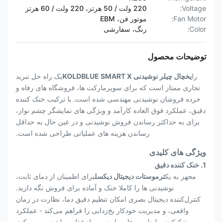
Voltage:
220 ولت / 50 هرتز، 220 ولت / 60 هرتز
Fan Motor:
موتور فن، EBM
Color:
رنگ، سفارشی
توضیحات محصول
را
یخچال چیلر نوشیدنی KOLDBLUE SMART X
یک راه حل تبرید
تجاری ممتاز است که برای سوپرمارکت ها، فروشگاه های رفاه و
خرده فروشان نوشیدنی مهندسی شده است. با ترکیب خنک کننده
دقیق، عملکرد فوق العاده کارآمد و ویژگی های نمایشگر چشم نواز،
برای به حداکثر رساندن فروش نوشیدنی و در عین حال به حداقل
رساندن هزینه های عملیاتی طراحی شده است.
ویژگی های کلیدی
1. خنک کننده دقیق
مجهز به یک
ترموستات دیجیتال دیکسل
برای اطمینان از دمای ثابت،
نوشیدنی ها را کاملا خنک و آماده برای فروش نگه دارید.
کنترل‌کننده دیجیتال بصری امکان تنظیم دقیق دما، نظارت در زمان
واقعی، و مدیریت خودکار یخ‌زدایی را فراهم می‌کند - عملکرد
خنک‌کننده پایدار و رعایت ایمنی مواد غذایی را تضمین می‌کند.