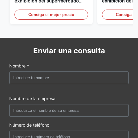
exhibición del supermercado
exhibición del a
para la lechería y bebidas con la
energía, vitrina
iluminación del LED
aire abierto
Consiga el mejor precio
Consiga el 
Enviar una consulta
Nombre *
Nombre de la empresa
Número de teléfono