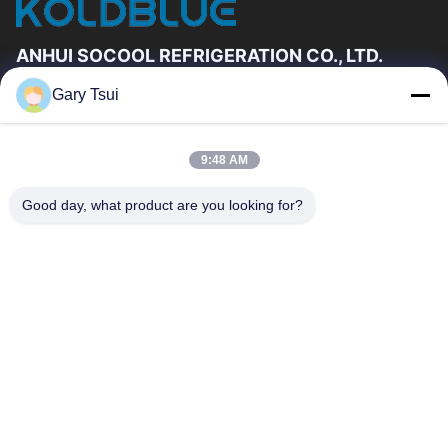
ANHUI SOCOOL REFRIGERATION CO., LTD.
Gary Tsui
Vínculos Rápidos
Hogar
Productos
9:48 AM
Videos
Sobre Nosotros
Viaje De La Fábrica
Control De Calidad
Good day, what product are you looking for?
Éntrenos En Contacto Con
Pida Una Cita
Noticias
Éntrenos En Contacto Con
86-551-64287663
86-551-64287663
sales@sincool.net