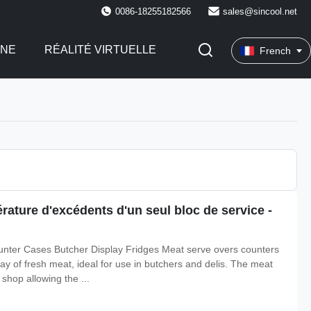
0086-18255182566
sales@sincool.net
INE
RÉALITÉ VIRTUELLE
French
rature d'excédents d'un seul bloc de service -
nter Cases Butcher Display Fridges Meat serve overs counters
lay of fresh meat, ideal for use in butchers and delis. The meat
 shop allowing the ...