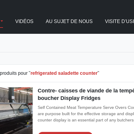
VIDÉOS
AU SUJET DE NOUS
VISITE D'US
produits pour "
refrigerated saladette counter
"
Contre- caisses de viande de la tempé
boucher Display Fridges
Self Contained Meat Temperature Serve Overs Cou
are purpose built for the effective storage and disp
counter display is an essential part of any butchers