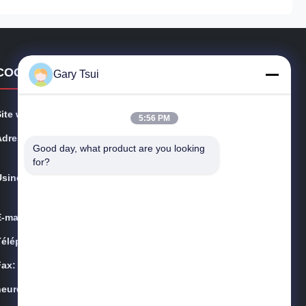
COORDONNÉES
Gary Tsui
Site web:
opendisplayfridge.com
5:56 PM
Adresse:
No. 416 Jinggang Road, district de Shushan, ville de H
Good day, what product are you looking 
efei, Anhui, Chine
for?
Usine:
Route de Jinggang, secteur de Shushan, ville de Hefei,
Anhui, Chine
E-mail:
sales@sincool.net
Téléphone:
86-551-64287663
Fax:
86-551-64287663
heures:
9:00-18:30