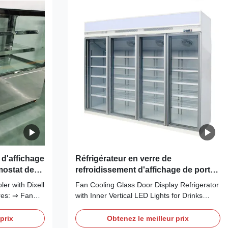
 d'affichage
Réfrigérateur en verre de
mostat de
refroidissement d'affichage de porte
de fan avec les lumières verticales
er with Dixell
Fan Cooling Glass Door Display Refrigerator
intérieures de LED
res: ⇒ Fan
with Inner Vertical LED Lights for Drinks
e cooler and
Main Features: ⇒ Fan cooling, bringing no
 R290 CFC-
frost to the cooler and making it cool down
prix
Obtenez le meilleur prix
ironmentally
quickly ⇒ R290 CFC-Free Refrigerant, which