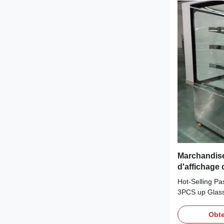
Marchandise
d'affichage
vers le haut
Hot-Selling Pa
3PCS up Glass
Fan cooling, br
and making it
Obte
CFC-Free Refri