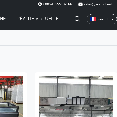
0086-18255182566
sales@sincool.net
INE
RÉALITÉ VIRTUELLE
French