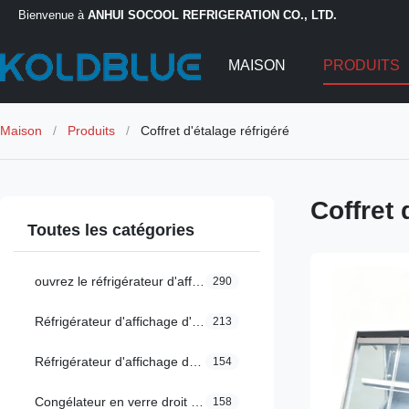
Bienvenue à
ANHUI SOCOOL REFRIGERATION CO., LTD.
MAISON
PRODUITS
Maison
/
Produits
/
Coffret d'étalage réfrigéré
Coffret 
Toutes les catégories
ouvrez le réfrigérateur d'affichage
290
Réfrigérateur d'affichage d'épicerie
213
Réfrigérateur d'affichage de Multideck
154
Congélateur en verre droit de porte
158