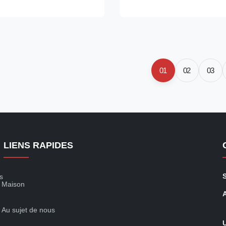
y friendly ⇒ Self-contained
friendly ⇒ Self-contained Sec
sor, plug in for use ⇒ The
plug in for use ⇒ The condensi
t can ...
be ...
01
02
03
LIENS RAPIDES
s
Maison
Au sujet de nous