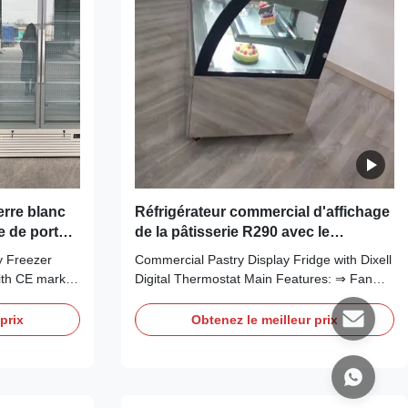
erre blanc
Réfrigérateur commercial d'affichage
e de porte
de la pâtisserie R290 avec le
 de la CE
thermostat de Dixell Digital
y Freezer
Commercial Pastry Display Fridge with Dixell
ith CE mark
Digital Thermostat Main Features: ⇒ Fan
r freezers is
cooling, bringing no frost to the cooler and
on. Large edge
making it cool down quickly ⇒ R290 CFC-
prix
Obtenez le meilleur prix
g glass doors
Free Refrigerant, which is environmentally
make it ideal
friendly ⇒ Self-contained Secop compressor,
 shops, ...
plug in for use ⇒ The condensing unit can
be ...