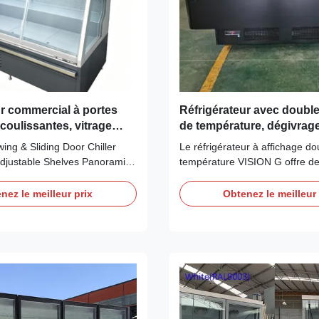
ur commercial à portes
Réfrigérateur avec double
 coulissantes, vitrage
de température, dégivrag
ères réglables, panneau
automatique et réfrigérant
ng & Sliding Door Chiller
Le réfrigérateur à affichage do
oramique
écologique R290
djustable Shelves Panoramic
température VISION G offre d
 Advantages: The SEMIGD
refroidisseur/congélateur conve
ass‑door multideck chiller
une flexibilité de vente tout au
nez le meilleur prix
Obtenez le meilleur 
‑contained unit with
l'année. Comprend un réfrigér
90 refrigerant for
R290, un dégivrage automatiq
operation. Equipped with
éclairage LED et des couleurs
porator fan motor ...
personnalisables. Conception 
l'emploi avec certifications
CE/CB/SABRE/GEMS.