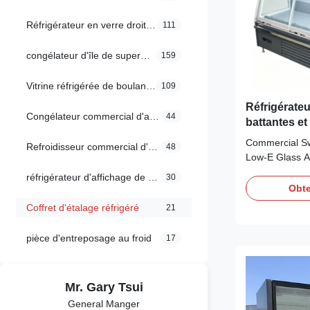
Réfrigérateur en verre droit de porte
111
congélateur d'île de supermarché
159
Vitrine réfrigérée de boulangerie
109
Réfrigérate
Congélateur commercial d'affichage
44
battantes et
Low-E, étag
Commercial Swi
Refroidisseur commercial d'affichage
48
latéral pan
Low‑E Glass A
Endpanel Our
réfrigérateur d'affichage de supermarché
30
semi‑height gl
Obte
features a self
Coffret d'étalage réfrigéré
21
eco‑friendly R2
plug‑and‑play 
pièce d'entreposage au froid
17
SAIWEI‑EC eva
Mr. Gary Tsui
General Manger