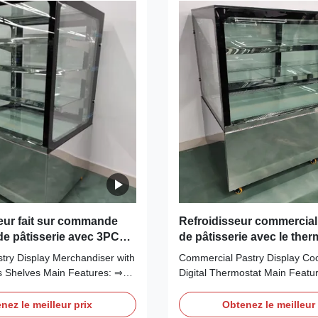
ur fait sur commande
Refroidisseur commercial
 de pâtisserie avec 3PCS
de pâtisserie avec le ther
 des étagères en verre
Dixell Digital
stry Display Merchandiser with
Commercial Pastry Display Cool
 Shelves Main Features: ⇒
Digital Thermostat Main Featu
inging no frost to the cooler
cooling, bringing no frost to th
 cool down quickly ⇒ R290
making it cool down quickly ⇒
nez le meilleur prix
Obtenez le meilleur 
gerant, which is
Free Refrigerant, which is env