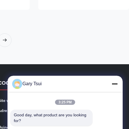
op compressor,
is environmentally friendly ⇒ Self-contained
ng unit can
Secop compressor, plug in for use ⇒ Top ...
COORDONNÉES
Gary Tsui
Site web:
opendisplayfridge.com
3:25 PM
Adresse:
No. 416 Jinggang Road, district de Shushan, ville de H
Good day, what product are you looking 
efei, Anhui, Chine
for?
Usine:
Route de Jinggang, secteur de Shushan, ville de Hefei,