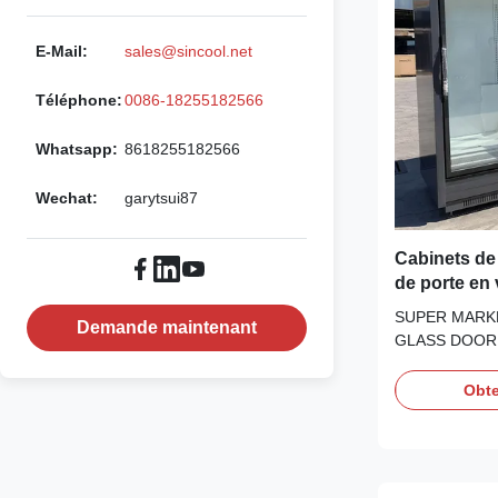
E-Mail:
sales@sincool.net
Téléphone:
0086-18255182566
Whatsapp:
8618255182566
Wechat:
garytsui87
Cabinets de
de porte en 
quatre de m
SUPER MARK
Demande maintenant
GLASS DOOR
CABINETS Our
freezers offer 
Obte
option allowing
less floor area
capability. Our
freezers come w