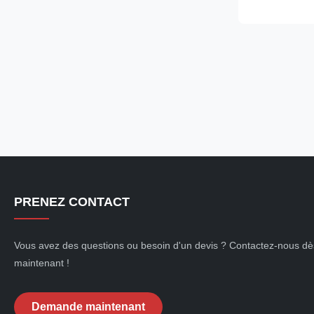
environmentall
Secop compres
condensing uni
PRENEZ CONTACT
Vous avez des questions ou besoin d'un devis ? Contactez-nous dè
maintenant !
Demande maintenant