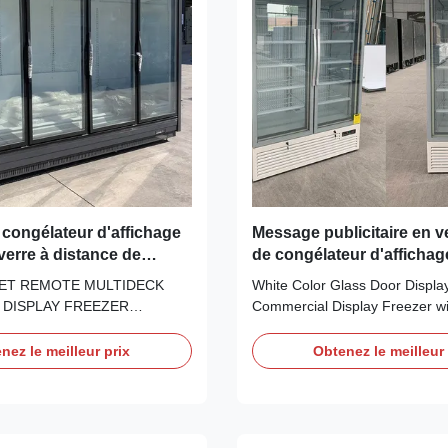
 congélateur d'affichage
Message publicitaire en v
verre à distance de
de congélateur d'affichag
arché superbe Multideck
de couleur avec la marque
ET REMOTE MULTIDECK
White Color Glass Door Displa
 DISPLAY FREEZER
Commercial Display Freezer w
 CRONUS multideck vertical
Our MAXIMA range of glass doo
an upright, multi-deck upright
available in 1,2 or 3 door opti
nez le meilleur prix
Obtenez le meilleur 
 a larger display area with
to edge "frameless" self closin
, maximising your selling
and excellent storage capacity 
 high performing vertical
for all types of frozen display in
ith excellent ...