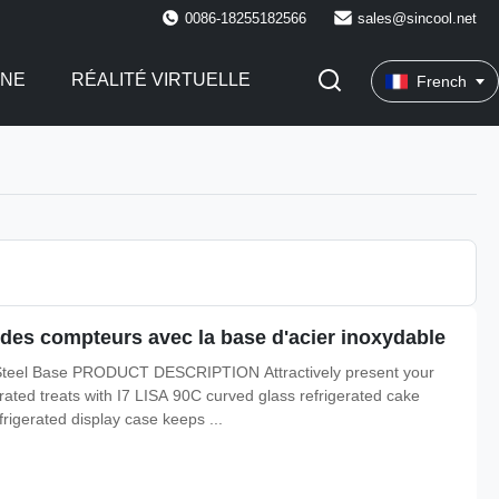
0086-18255182566
sales@sincool.net
INE
RÉALITÉ VIRTUELLE
French
s des compteurs avec la base d'acier inoxydable
 Steel Base PRODUCT DESCRIPTION Attractively present your
rated treats with I7 LISA 90C curved glass refrigerated cake
frigerated display case keeps ...