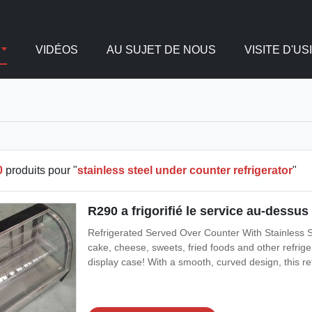
VIDÉOS
AU SUJET DE NOUS
VISITE D'US
0
produits pour "
stainless steel under counter refrigerator
"
R290 a frigorifié le service au-dessu
Refrigerated Served Over Counter With Stainless
cake, cheese, sweets, fried foods and other refrige
display case! With a smooth, curved design, this re