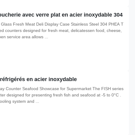
boucherie avec verre plat en acier inoxydable 304
t Glass Fresh Meat Deli Display Case Stainless Steel 304 PHEA T
ed counters designed for fresh meat, delicatessen food, cheese,
n service area allows ...
éfrigérés en acier inoxydable
splay Counter Seafood Showcase for Supermarket The FISH series
nter designed for presenting fresh fish and seafood at -5 to 0°C .
ooling system and ...