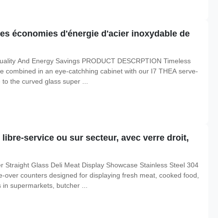
des économies d'énergie d'acier inoxydable de
 Quality And Energy Savings PRODUCT DESCRPTION Timeless
are combined in an eye-catchhing cabinet with our I7 THEA serve-
 to the curved glass super ...
 libre-service ou sur secteur, avec verre droit,
r Straight Glass Deli Meat Display Showcase Stainless Steel 304
-over counters designed for displaying fresh meat, cooked food,
in supermarkets, butcher ...