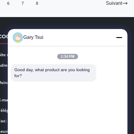
Suivant
6
7
8
COORDONNÉES
Gary Tsui
Site web:
opendisplayfridge.com
1:34 PM
Adresse:
No. 416 Jinggang Road, district de Shushan, ville de H
Good day, what product are you looking 
efei, Anhui, Chine
for?
Usine:
Route de Jinggang, secteur de Shushan, ville de Hefei,
Anhui, Chine
E-mail:
sales@sincool.net
Téléphone:
86-551-64287663
Fax:
86-551-64287663
heures:
9:00-18:30