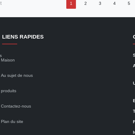
t
1
2
3
4
5
LIENS RAPIDES
s
Maison
Au sujet de nous
produits
Contactez-nous
Plan du site