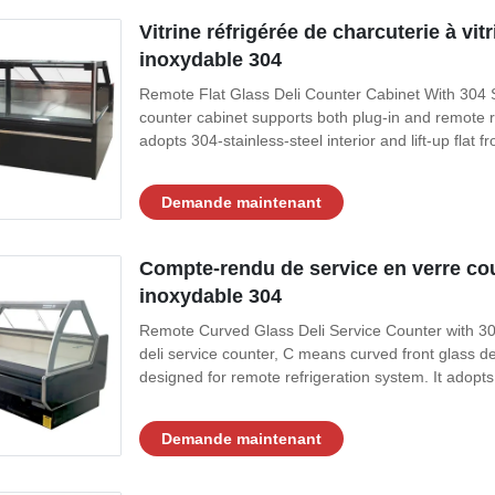
Vitrine réfrigérée de charcuterie à vit
inoxydable 304
Remote Flat Glass Deli Counter Cabinet With 304 St
counter cabinet supports both plug‑in and remote re
adopts 304‑stainless‑steel interior and lift‑up flat fr
Demande maintenant
Compte-rendu de service en verre cour
inoxydable 304
Remote Curved Glass Deli Service Counter with 30
deli service counter, C means curved front glass 
designed for remote refrigeration system. It adopts l
Demande maintenant