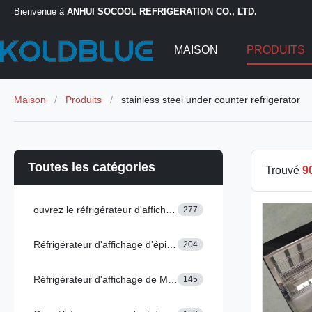
Bienvenue à
ANHUI SOCOOL REFRIGERATION CO., LTD.
MAISON
PRODUITS
Maison
/
Produits
/
stainless steel under counter refrigerator
Toutes les catégories
Trouvé
9
ouvrez le réfrigérateur d'affichage
277
Réfrigérateur d'affichage d'épicerie
204
Réfrigérateur d'affichage de Multideck
145