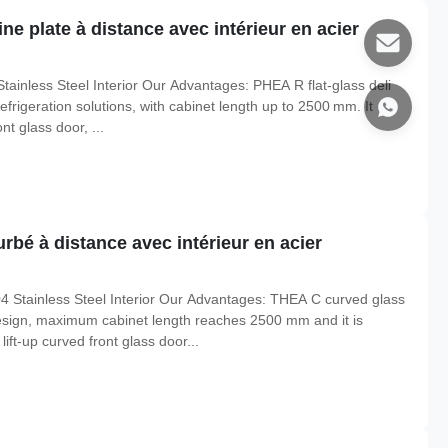
rine plate à distance avec intérieur en acier
ainless Steel Interior Our Advantages: PHEA R flat‑glass deli
frigeration solutions, with cabinet length up to 2500 mm. It
ont glass door, ...
bé à distance avec intérieur en acier
4 Stainless Steel Interior Our Advantages: THEA C curved glass
design, maximum cabinet length reaches 2500 mm and it is
ift-up curved front glass door...