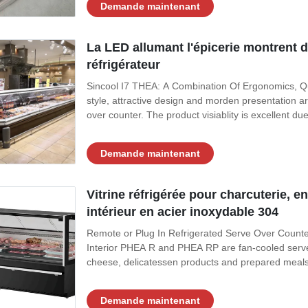
Demande maintenant
La LED allumant l'épicerie montrent 
réfrigérateur
Sincool I7 THEA: A Combination Of Ergonomics,
style, attractive design and morden presentation 
over counter. The product visiablity is excellent due
Demande maintenant
Vitrine réfrigérée pour charcuterie, en
intérieur en acier inoxydable 304
Remote or Plug In Refrigerated Serve Over Counte
Interior PHEA R and PHEA RP are fan-cooled serve
cheese, delicatessen products and prepared meals 
Demande maintenant