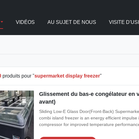
VIDÉOS
AU SUJET DE NOUS
VISITE D'US
0
produits pour "
supermarket display freezer
"
Glissement du bas-e congélateur en v
avant)
Sliding Low-E Glass Door(Front-Back) Superma
combi island freezer is an energy efficient impulse 
compressor for improved temperature performance. Its