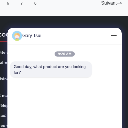
Suivant
6
7
8
COORDONNÉES
Gary Tsui
Site web:
opendisplayfridge.com
9:26 AM
Adresse:
No. 416 Jinggang Road, district de Shushan, ville de H
Good day, what product are you looking 
efei, Anhui, Chine
for?
Usine:
Route de Jinggang, secteur de Shushan, ville de Hefei,
Anhui, Chine
E-mail:
sales@sincool.net
Téléphone:
86-551-64287663
Fax:
86-551-64287663
heures:
9:00-18:30