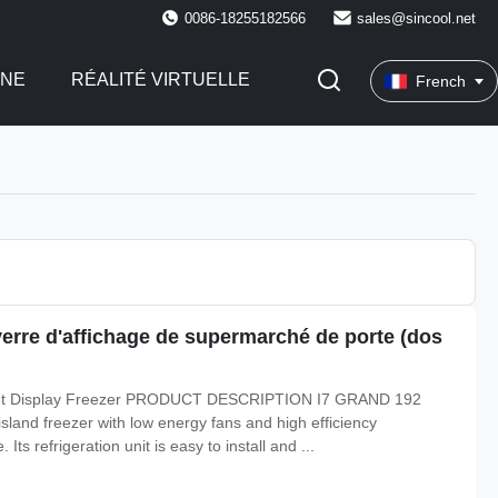
0086-18255182566
sales@sincool.net
INE
RÉALITÉ VIRTUELLE
French
erre d'affichage de supermarché de porte (dos
rket Display Freezer PRODUCT DESCRIPTION I7 GRAND 192
island freezer with low energy fans and high efficiency
 refrigeration unit is easy to install and ...