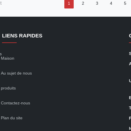
t
1
2
3
4
5
LIENS RAPIDES
s
Maison
Au sujet de nous
produits
Contactez-nous
Plan du site