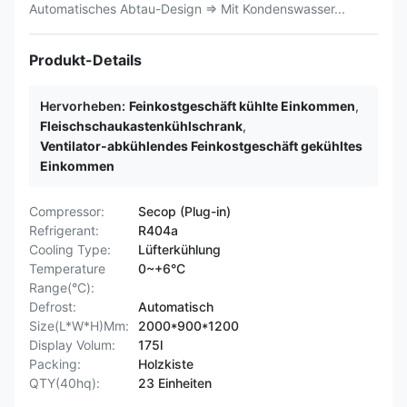
Automatisches Abtau-Design ⇒ Mit Kondenswasser...
Produkt-Details
Hervorheben:
Feinkostgeschäft kühlte Einkommen
,
Fleischschaukastenkühlschrank
,
Ventilator-abkühlendes Feinkostgeschäft gekühltes
Einkommen
Compressor:
Secop (Plug-in)
Refrigerant:
R404a
Cooling Type:
Lüfterkühlung
Temperature
0~+6°C
Range(°C):
Defrost:
Automatisch
Size(L*W*H)Mm:
2000*900*1200
Display Volum:
175l
Packing:
Holzkiste
QTY(40hq):
23 Einheiten