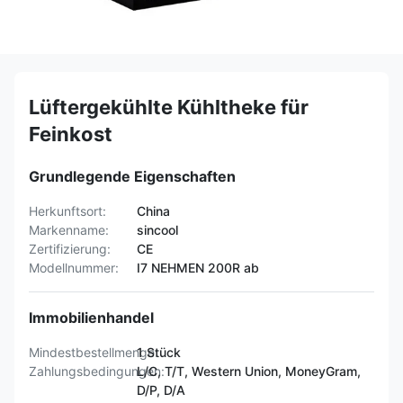
Lüftergekühlte Kühltheke für
Feinkost
Grundlegende Eigenschaften
Herkunftsort:
China
Markenname:
sincool
Zertifizierung:
CE
Modellnummer:
I7 NEHMEN 200R ab
Immobilienhandel
Mindestbestellmenge:
1 Stück
Zahlungsbedingungen:
L/C, T/T, Western Union, MoneyGram,
D/P, D/A