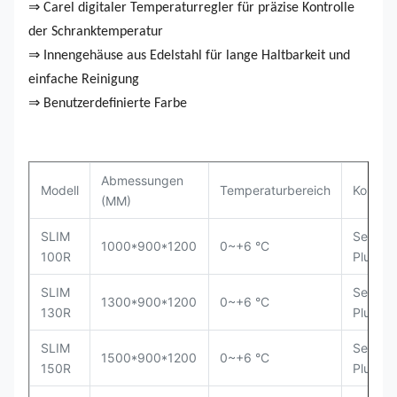
⇒ Carel digitaler Temperaturregler für präzise Kontrolle
der Schranktemperatur
⇒ Innengehäuse aus Edelstahl für lange Haltbarkeit und
einfache Reinigung
⇒ Benutzerdefinierte Farbe
Abmessungen
Modell
Temperaturbereich
Kompre
(MM)
SLIM
Secop
1000*900*1200
0~+6 °C
100R
Plug-in
SLIM
Secop
1300*900*1200
0~+6 °C
130R
Plug-in
SLIM
Secop
1500*900*1200
0~+6 °C
150R
Plug-in