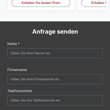
Erhalten Sie besten Preis
Erhalten Sie
Anfrage senden
Name *
Firmenname
Telefonnummer