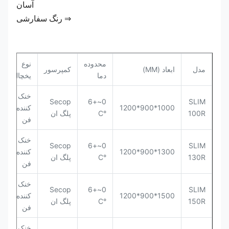
آسان
⇒ رنگ سفارشی
محدوده
نوع
مدل
ابعاد (MM)
کمپرسور
دما
یخچال
خنک
Secop
0~+6
SLIM
1000*900*1200
کننده
100R
°C
پلگ ان
فن
خنک
Secop
0~+6
SLIM
1300*900*1200
کننده
130R
°C
پلگ ان
فن
خنک
Secop
0~+6
SLIM
1500*900*1200
کننده
150R
°C
پلگ ان
فن
خنک