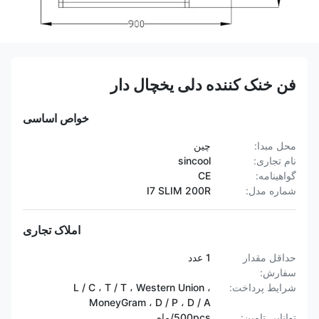
فن خنک کننده دلی یخچال دار
خواص اساسی
محل مبدا:
چين
نام تجاری:
sincool
گواهینامه:
CE
شماره مدل:
I7 SLIM 200R
املاک تجاری
حداقل مقدار
1 عدد
سفارش:
شرایط پرداخت:
L / C ، T / T ، Western Union ،
MoneyGram ، D / P ، D / A
توانایی تامین:
500pcs/ماه