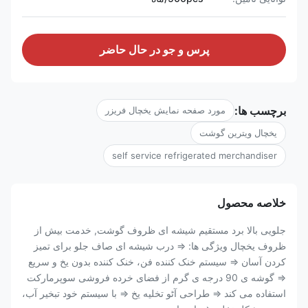
پرس و جو در حال حاضر
برچسب ها:
مورد صفحه نمایش یخچال فریزر
یخچال ویترین گوشت
self service refrigerated merchandiser
خلاصه محصول
جلویی بالا برد مستقیم شیشه ای ظروف گوشت, خدمت بیش از
ظروف یخچال ویژگی ها: ⇒ درب شیشه ای صاف جلو برای تمیز
کردن آسان ⇒ سیستم خنک کننده فن، خنک کننده بدون یخ و سریع
⇒ گوشه ی 90 درجه ی گرم از فضای خرده فروشی سوپرمارکت
استفاده می کند ⇒ طراحی آٹو تخلیه یخ ⇒ با سیستم خود تبخیر آب،