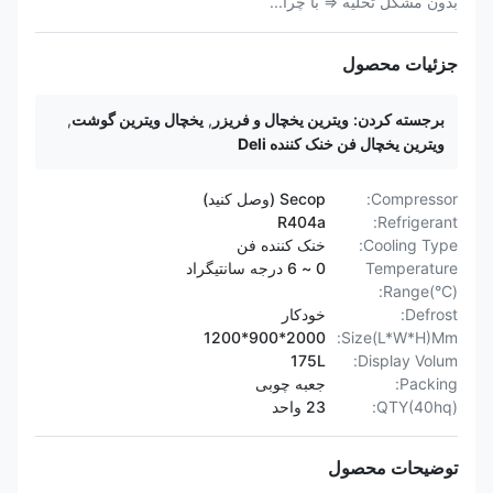
بدون مشکل تخلیه ⇒ با چرا...
جزئیات محصول
برجسته کردن:
ویترین یخچال و فریزر
,
یخچال ویترین گوشت
,
ویترین یخچال فن خنک کننده Deli
Compressor:
Secop (وصل کنید)
R404a
Refrigerant:
Cooling Type:
خنک کننده فن
Temperature
0 ~ 6 درجه سانتیگراد
Range(°C):
Defrost:
خودکار
2000*900*1200
Size(L*W*H)Mm:
175L
Display Volum:
Packing:
جعبه چوبی
QTY(40hq):
23 واحد
توضیحات محصول