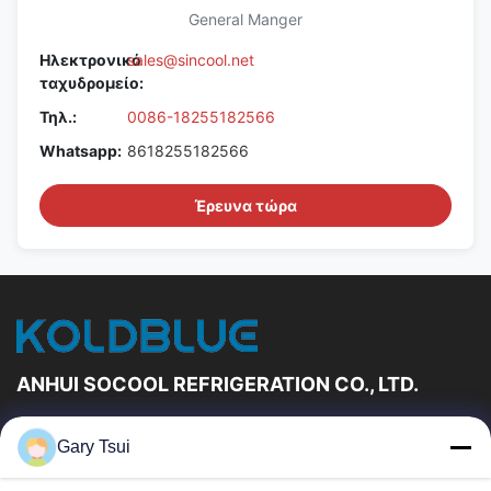
General Manger
Ηλεκτρονικό
sales@sincool.net
ταχυδρομείο:
Τηλ.:
0086-18255182566
Whatsapp:
8618255182566
Έρευνα τώρα
ANHUI SOCOOL REFRIGERATION CO., LTD.
Γρήγορες Συνδέσεις
Gary Tsui
Σπίτι
Προϊόντα