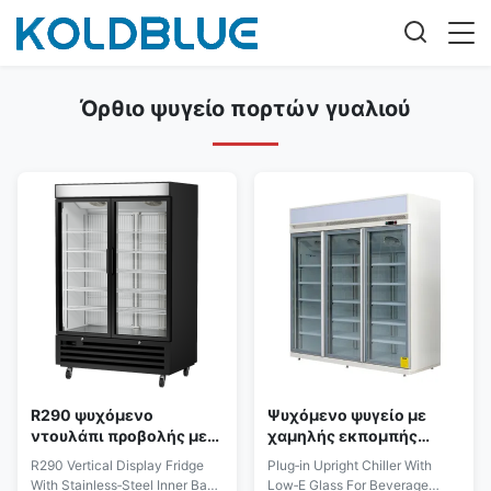
Όρθιο ψυγείο πορτών γυαλιού
R290 ψυχόμενο
Ψυχόμενο ψυγείο με
ντουλάπι προβολής με
χαμηλής εκπομπής
ανοξείδωτη εσωτερική
τζάμι για εμπορική
R290 Vertical Display Fridge
Plug‑in Upright Chiller With
βάση και φωτισμό LED
προβολή ποτών
With Stainless‑Steel Inner Base
Low‑E Glass For Beverage