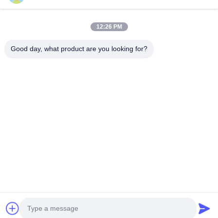
Σπίτι
Προϊόντα
Βίντεο
Περίπου Εμείς
12:26 PM
Γύρος Εργοστασίων
Ποιοτικός Έλεγχος
Good day, what product are you looking for?
Μας Ελάτε Σε Επαφή Με
Ζητήστε Ένα Απόσπασμα
Ειδήσεις
Μας Ελάτε Σε Επαφή Με
86-551-64287663
86-551-64287663
sales@sincool.net
Δικαιώματα πνευματικής ιδιοκτησίας © 2017-2026 ANHUI SOCOOL
REFRIGERATION CO., LTD.. . Διατηρούνται όλα τα πνευματικά
δικαιώματα.