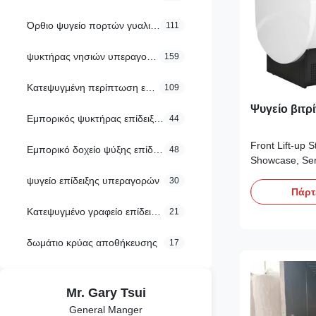
Όρθιο ψυγείο πορτών γυαλιού
111
ψυκτήρας νησιών υπεραγορών
159
Κατεψυγμένη περίπτωση επίδειξης αρτοποιείων
109
Ψυγείο βιτρ
Εμπορικός ψυκτήρας επίδειξης
44
Front Lift-up S
Εμπορικό δοχείο ψύξης επίδειξης
48
Showcase, Ser
Showcase Featu
ψυγείο επίδειξης υπεραγορών
30
glass door for
Πάρτ
system, frost 
Κατεψυγμένο γραφείο επίδειξης
21
corner fully m
retailing spac
δωμάτιο κρύας αποθήκευσης
17
With ...
Mr. Gary Tsui
General Manger