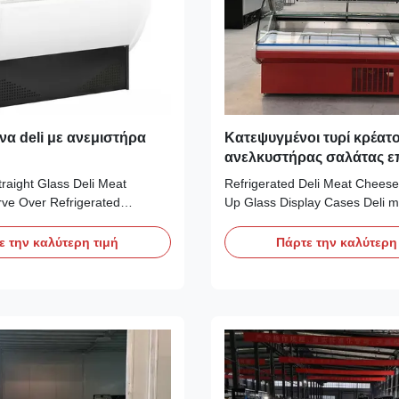
ίνα deli με ανεμιστήρα
Κατεψυγμένοι τυρί κρέατο
ανελκυστήρας σαλάτας ε
περιπτώσεις επίδειξης γυ
traight Glass Deli Meat
Refrigerated Deli Meat Cheese 
ve Over Refrigerated
Up Glass Display Cases Deli m
res: ⇒ Front lift-up straight
cases also known as deli count
 easy cleaning ⇒ Fan cooling
counters are the perfect additi
ε την καλύτερη τιμή
Πάρτε την καλύτερη
free and fast cooling ⇒ 90 ºC
catering establishment who wou
akes use of the supermarket
display fresh produce and san
e ⇒ Auto defrosting design ⇒
front of house. The Lift-up Cur
case ...