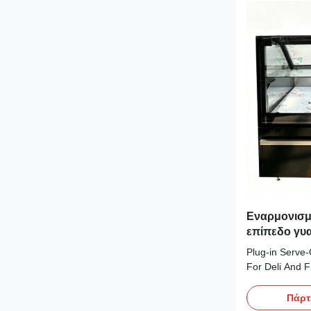
Εναρμονισμ
επίπεδο γυα
εστιατορίω
Plug‑in Serve‑
For Deli And 
Advantages: P
counter is rea
Πάρτ
and Secop comp