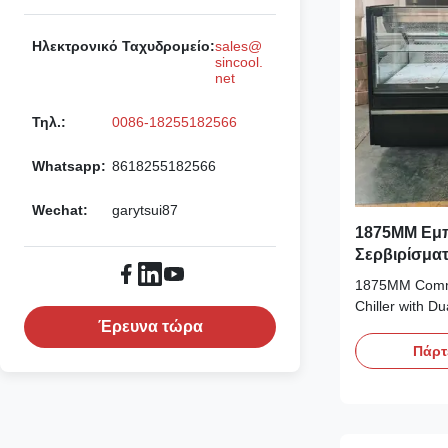
Ηλεκτρονικό Ταχυδρομείο:
sales@
sincool.
net
Τηλ.:
0086-18255182566
Whatsapp:
8618255182566
Wechat:
garytsui87
1875MM Εμπ
Σερβιρίσματ
για Σούπερ
1875MM Comme
Chiller with D
Έρευνα τώρα
Supermarket 
plug‑in deli di
Πάρτ
unit fitted wit
evaporators. T
and Secop compr