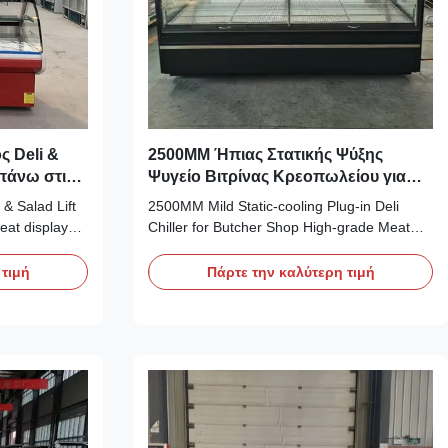
ς Deli &
2500MM Ήπιας Στατικής Ψύξης
πάνω στις
Ψυγείο Βιτρίνας Κρεοπωλείου για
αλιού
Κρέας Υψηλής Ποιότητας
& Salad Lift
2500MM Mild Static‑cooling Plug‑in Deli
eat display
Chiller for Butcher Shop High‑grade Meat
ers and fridge
Our Advantages: As a plug‑in serve‑over
on to any
counter, PHEA‑RDPS applies static cooling
 τιμή
Πάρτε την καλύτερη τιμή
ld like to
technology tailored for high‑quality meat
dwiches at
preservation, using eco‑friendly R290
ved display
refrigerant and Secop compressor. The
combined structure ...