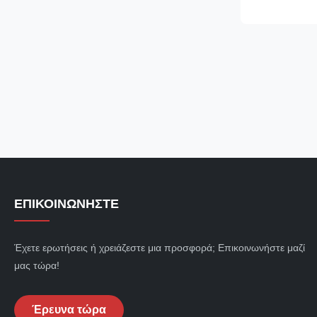
energy‑saving
stainless‑steel i
and ...
ΕΠΙΚΟΙΝΩΝΉΣΤΕ
Έχετε ερωτήσεις ή χρειάζεστε μια προσφορά; Επικοινωνήστε μαζί
μας τώρα!
Έρευνα τώρα