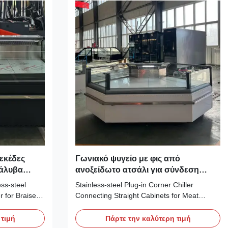
εκέδες
Γωνιακό ψυγείο με φις από
χάλυβα
ανοξείδωτο ατσάλι για σύνδεση
την λιανική
ευθύγραμμων θαλάμων για προβολή
ss‑steel
Stainless‑steel Plug‑in Corner Chiller
κρέατος
r for Braised
Connecting Straight Cabinets for Meat
PHEA 187T is
Merchandising Our Advantages: PHEA COR
inet that can
is plug‑in self‑service corner unit sized
 τιμή
Πάρτε την καλύτερη τιμή
ultiple
1650 mm, designed to connect straight‑line