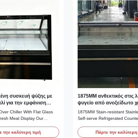
ένη συσκευή ψύξης με
1875MM ανθεκτικός στις λ
λί για την εμφάνιση
ψυγείο από ανοξείδωτο 
ν και φρέσκων κρεάτων
αυτοεξυπηρετούμενο για 
Over Chiller With Flat Glass
1875MM Stain‑resistant Stainle
πώληση ζεστού φαγητού
Fresh Meat Display Our
Self‑serve Refrigerated Counte
HEA R plug‑in serve‑over
Food Retail Our Advantages: 
dy‑to‑use with R290 refrigerant
1875 mm self‑service base cab
ε την καλύτερη τιμή
Πάρτε την καλύτερη
ressor for high‑efficiency
be linked with corner units or m