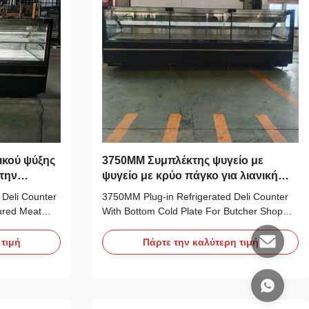
ικού ψύξης
3750MM Συμπλέκτης ψυγείο με
 την
ψυγείο με κρύο πάγκο για λιανική
υ κρέατος
πώληση
 Deli Counter
3750MM Plug‑in Refrigerated Deli Counter
Cured Meat
With Bottom Cold Plate For Butcher Shop
 RDP plug‑in
Retail Business Our Advantages: PHEA
cooling unit
RDPS plug‑in serve‑over counter features
 τιμή
Πάρτε την καλύτερη τιμή
vaporators,
static cooling designed for premium meat,
0 refrigerant
fitted with R290 refrigerant and Secop
ient cold ...
compressor. It adopts top fin evaporator plus
bottom cold...