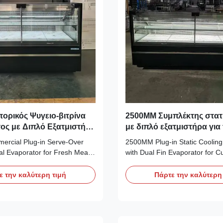
ορικός Ψυγειο-βιτρίνα
2500MM Συμπλέκτης στατ
ος με Διπλό Εξατμιστή
με διπλό εξατμιστήρα για
 Μάρκετ Νωπού Κρέατος
προβολή αποθεματισμένο
rcial Plug‑in Serve‑Over
2500MM Plug‑in Static Cooling
ual Evaporator for Fresh Meat
with Dual Fin Evaporator for 
Our Advantages: PHEA RDP
Display Our Advantages: PHEA
splay counter is a static‑cooling
deli display counter is a static‑
ε την καλύτερη τιμή
Πάρτε την καλύτερη
h upper and lower sets of fin
with top‑and‑bottom dual fin e
ogether with R290 refrigerant
equipped with eco‑friendly R29
essor, it enables full cold ...
and Secop compressor for suffic