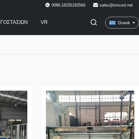
0086-18255182566
sales@sincool.net
ΡΓΟΣΤΑΣΊΩΝ
VR
Greek