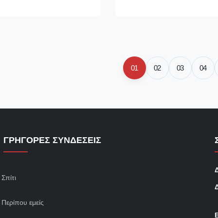
 performance. It adopts 304
cabinets, with optional semi‑ver
nterior, lift‑up flat front glass
Its stain‑resistant 304 stainless‑
01
02
03
04
ΓΡΉΓΟΡΕΣ ΣΥΝΔΈΣΕΙΣ
Σπίτι
Περίπου εμείς