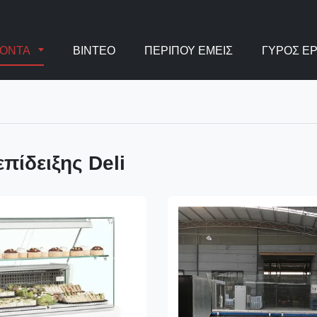
ΪΌΝΤΑ
ΒΊΝΤΕΟ
ΠΕΡΊΠΟΥ ΕΜΕΊΣ
ΓΎΡΟΣ Ε
επίδειξης Deli