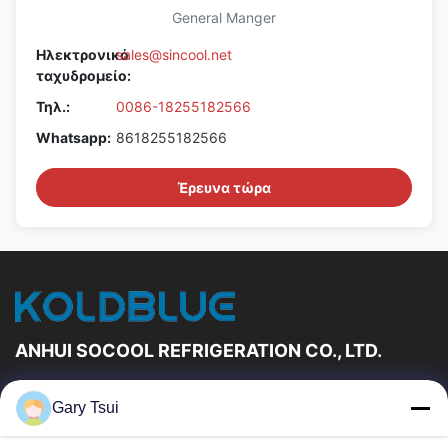
General Manger
Ηλεκτρονικό
sales@sincool.net
ταχυδρομείο:
Τηλ.:
0086-18255182566
Whatsapp:
8618255182566
Έρευνα τώρα
ANHUI SOCOOL REFRIGERATION CO., LTD.
Γρήγορες Συνδέσεις
Gary Tsui
Σπίτι
Προϊόντα