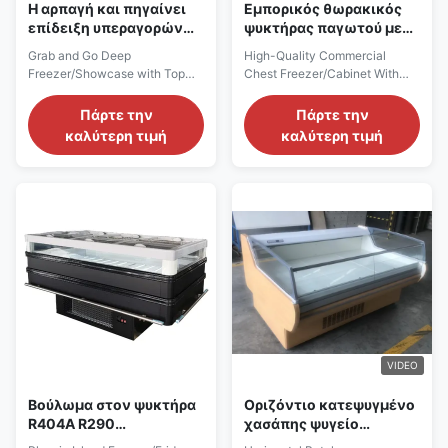
Η αρπαγή και πηγαίνει
Εμπορικός θωρακικός
επίδειξη υπεραγορών
ψυκτήρας παγωτού με
παγωμένων τροφίμων
τον ανεξάρτητο
Grab and Go Deep
High-Quality Commercial
με τις τοπ συρόμενες
συμπιεστή Secop
Freezer/Showcase with Top
Chest Freezer/Cabinet With
πόρτες γυαλιού
Sliding Glass Doors for
Self-Contained Secop
Supermarket Frozen
Compressor For Ice
Πάρτε την
Πάρτε την
Foods/Cooling Display Main
Cream/Cold Storage High-
καλύτερη τιμή
καλύτερη τιμή
Features: ⇒ Fan cooling,
Quality Commercial Chest
bringing no frost to the cooler
Freezer/Cabinet with Self-
and making it cool down
Contained Secop Compressor
quickly ⇒ R404a/R290 CFC-
for Ice Cream/Supermarket
Free Refrigerant, which is
Cold Storage Main Features: ⇒
environmentally friendly ⇒
Fan cooling, bringing no frost to
Self-contained Secop ...
the cooler and ...
VIDEO
Βούλωμα στον ψυκτήρα
Οριζόντιο κατεψυγμένο
R404A R290
χασάπης ψυγείο
υπεραγορών νησιών για
επίδειξης για το χοιρινό