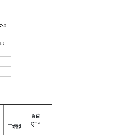
830
40
負荷
QTY
圧縮機