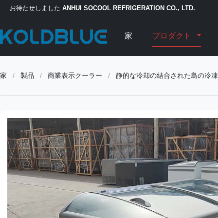
お待たせしました
ANHUI SOCOOL REFRIGERATION CO., LTD.
家
プロダクト
家
/
製品
/
商業表示クーラー
/
静的な冷却の結合された島の冷凍