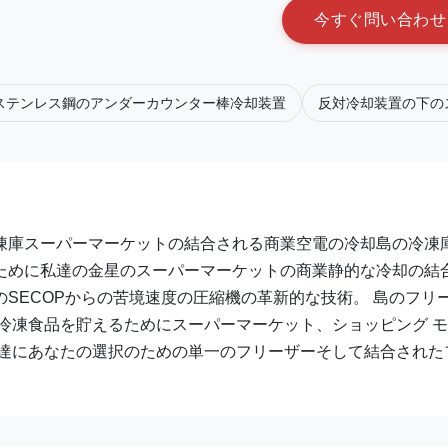
今
す
ぐ
問
い
合
わ
せ
ステンレス鋼のアンダーカウンター棒冷却装置
反対冷却装置の下の
凍庫スーパーマーケットの結合される商業空電の冷却島の冷凍庫
ために私達の金星のスーパーマーケットの商業静的な冷却の結
SECOPからの苦境速度の圧縮機の革新的な技術。 島のフリ
冷凍食品を貯えるためにスーパーマーケット、ショッピング 
私達にあなたの選択のための単一のフリーザーそして結合された