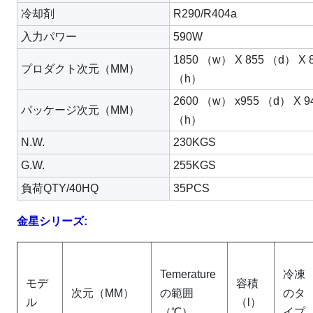
冷却剤
R290/R404a
入力パワー
590W
1850 （w） X 855 （d） X 
プロダクト次元（MM）
（h）
2600 （w） x955 （d） X 9
パッケージ次元（MM）
（h）
N.W.
230KGS
G.W.
255KGS
負荷QTY/40HQ
35PCS
金星シリーズ:
Temerature
冷凍
モデ
容積
次元（MM）
の範囲
のタ
ル
（l）
（℃）
イプ