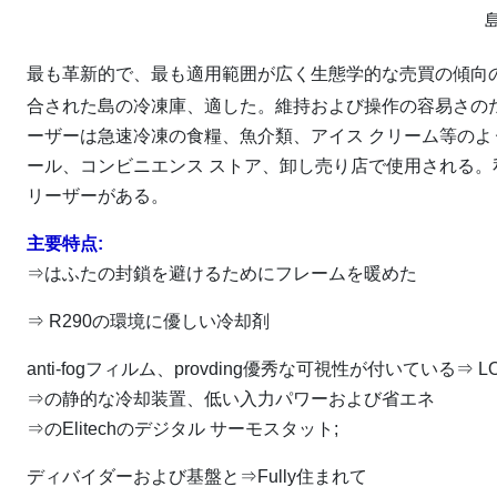
最も革新的で、最も適用範囲が広く生態学的な売買の傾向
合された島の冷凍庫、適した。維持および操作の容易さのた
ーザーは急速冷凍の食糧、魚介類、アイス クリーム等のよ
ール、コンビニエンス ストア、卸し売り店で使用される
リーザーがある。
主要特点:
⇒はふたの封鎖を避けるためにフレームを暖めた
⇒ R290の環境に優しい冷却剤
anti-fogフィルム、provding優秀な可視性が付いている⇒
⇒の静的な冷却装置、低い入力パワーおよび省エネ
⇒のElitechのデジタル サーモスタット;
ディバイダーおよび基盤と⇒Fully住まれて