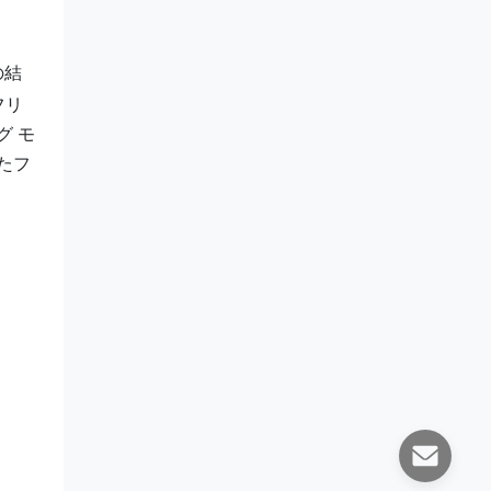
の結
フリ
グ モ
たフ