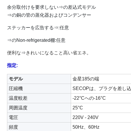
余分取付けを要求しない⇒の差込式モデル
⇒の銅の管の蒸化器およびコンデンサー
ステッカーを広告する⇒:任意
⇒のNon-refrigerated棚:任意
便利な
⇒
きれいになること高い省エネ。
指定:
モデル
金星185の端
圧縮機
SECOPは、プラグを差し
温度較差
-22
°C
への-16°C
周囲温度
25°C
電圧
220V - 240V
頻度
50Hz、60Hz