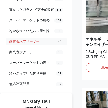
直立したガラス ドア冷却装置
111
スーパーマーケットの島のフリーザー
159
冷やされていたパン屋の陳列ケース
109
エネルギー 
商業表示フリーザー
44
ャンダイザ
振動ガラス 
2 Swinging Gl
商業表示クーラー
48
OUR PRIMA attr
freezer has an
スーパーマーケットの表示冷却装置
30
and Frameless 
最
door for effec
冷やされていた飾り戸棚
21
insulation. Spe
merchandising 
低温貯蔵部屋
17
freezer feature
Mr. Gary Tsui
General Manger