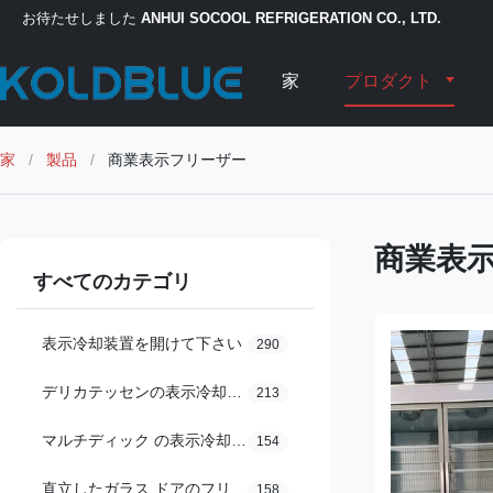
お待たせしました
ANHUI SOCOOL REFRIGERATION CO., LTD.
家
プロダクト
家
/
製品
/
商業表示フリーザー
商業表
すべてのカテゴリ
表示冷却装置を開けて下さい
290
デリカテッセンの表示冷却装置
213
マルチディック の表示冷却装置
154
直立したガラス ドアのフリーザー
158