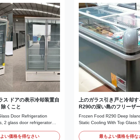
ガラス ドアの表示冷却装置自
上のガラス引き戸と冷却す
り除くこと
R290の深い島のフリーザ
lass Door Refrigeration
Frozen Food R290 Deep Islan
, 2 glass door refrigerator
Static Cooling With Top Glass 
ass Door Display Fridge
This is static cooling straight c
re ideal display cases for
sliding door, widely applied in
もよい価格を得なさい
最もよい価格を得な