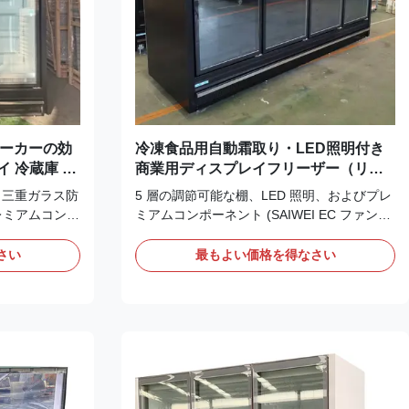
ーメーカーの効
冷凍食品用自動霜取り・LED照明付き
 冷蔵庫 展
商業用ディスプレイフリーザー（リモ
庫
ートタイプ）
は、三重ガラス防
5 層の調節可能な棚、LED 照明、およびプレ
レミアムコンポ
ミアムコンポーネント (SAIWEI EC ファン、
ixell サーモ
Dixell サーモスタット、Danfoss バルブ) を
を備えていま
備えた業務用アップライトリモート冷凍ディ
さい
最もよい価格を得なさい
スプレイ冷凍庫。三重ガラス防曇ガラスド
証、カスタマイズ可
ア、CE/CB/SABRE/GEMS 認証、カスタマイ
適な冷凍食品の
ズ可能な色/アクセサリを備え、冷凍食品の視
認性を最適化します。