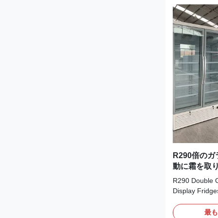
R290倍の
動に霜を取
R290 Double G
Display Fridges
Our Double Gl
MAXIMA 2 DR a
最