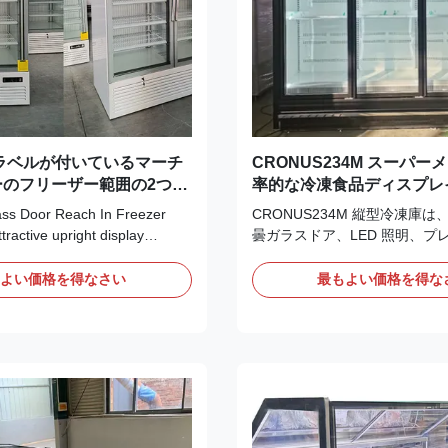
ラベルが付いているマーチ
CRONUS234M スーパ
ーのフリーザー範囲の2つの
率的な冷凍食品ディスプレイ
ドア
示台 垂直ガラスドア 冷蔵
ass Door Reach In Freezer
CRONUS234M 縦型冷凍庫
active upright display
曇ガラスドア、LED 照明、プ
 exceptionally large capacity
ーネント (SAIWEI EC ファン、D
triple glazed anti-fog glass
スタット、Danfoss バルブ) 
もよい価格を得なさい
最もよい価格を得な
tive presentation and
す。 5 段の調節可能な棚、
cifically designed for
CE/CB/SABRE/GEMS 認
and display, this display
能な色/アクセサリを備え、最
s ten ...
陳列を実現します。