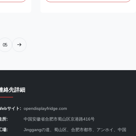
ndustry,
glass door freezer and the glass door chiller.
splay area,
The chiller can maintain inside temperatures
 display area
between 0℃ to 7℃, and works for
preserving and ...
05
連絡先詳細
Webサイト:
opendisplayfridge.com
住所:
中国安徽省合肥市蜀山区京港路416号
工場:
Jinggangの道、蜀山区、合肥市都市、アンホイ、中国