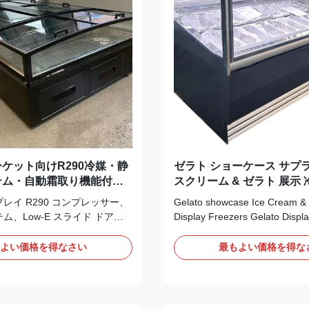
ケット向けR290冷媒・静
ゼラト ショーケース サプ
テム・自動霜取り機能付き
スクリーム & ゼラト 展示 冷
ランドフリーザー
のイタリアンパン
レイ R290 コンプレッサー、
Gelato showcase Ice Cream & 
ム、Low-E スライド ドア、
Display Freezers Gelato Displa
能、カスタマイズ可能な色を備
Ice Cream Freezers offer an at
イランド冷凍庫。
solution for display of fine ice
もよい価格を得なさい
最もよい価格を得な
BRE/GEMS 認証を取得しており、
gelato. Model variations availa
ケットに最適です。
hot-gas defrosting. Our THOM
Freezer Gelato Display is a ver
equipment ...