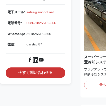
電子メール:
sales@sincool.net
電話番号:
0086-18255182566
Whatsapp:
8618255182566
微信:
garytsui87
スーパーマー
置冷却シス
業務用アイ
プラグアンドプ
今すぐ問い合わせる
静的冷却システ
自動霜取り機
えた業務用ア
最
CE/CB/SA
スーパーマー