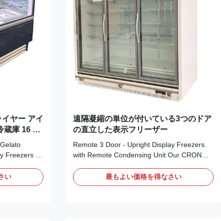
ライヤー アイ
遠隔凝縮の単位が付いている3つのドア
蔵庫 16 個
の直立した表示フリーザー
Gelato
Remote 3 Door - Upright Display Freezers
y Freezers /
with Remote Condensing Unit Our CRONUS
tractive
multideck vertical freezers offer an upright,
 creams and
multi-deck upright option allowing a larger
さい
最もよい価格を得なさい
ble with Auto
display area with less floor area, maximising
AS 16
your selling capability. Our high performing
satile piece of
vertical freezers come with excellent ...