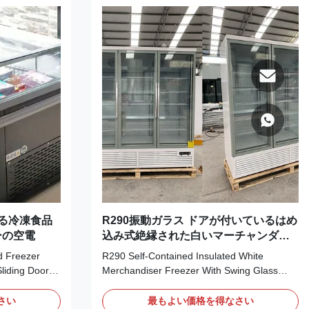
る冷凍食品
R290振動ガラス ドアが付いているはめ
ーの空電
込み式絶縁された白いマーチャンダイ
ザーのフリーザー
d Freezer
R290 Self-Contained Insulated White
Sliding Door
Merchandiser Freezer With Swing Glass
abinet, with
Door Our MAXIMA provides two types of
 Supermarket,
glass door refrigerated display cabinets: the
さい
最もよい価格を得なさい