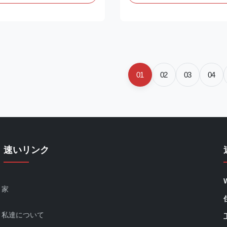
other packaged cooled foods.
convenience store, cold chain i
atures two rows of LED
department store etc. Large di
oor to eliminate dark areas and
more visual impact. Expanding
with ...
01
02
03
04
速いリンク
家
私達について