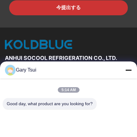
今提出する
ANHUI SOCOOL REFRIGERATION CO., LTD.
Gary Tsui
速いリンク
家
プロダクト
5:14 AM
ビデオ
私達について
工場旅行
品質管理
Good day, what product are you looking for?
私達に連絡しなさい
引用を要求しなさい
ニュース
私達に連絡しなさい