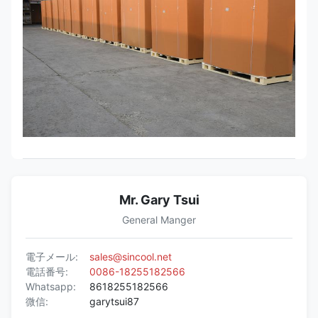
Mr. Gary Tsui
General Manger
電子メール:
sales@sincool.net
電話番号:
0086-18255182566
Whatsapp:
8618255182566
微信:
garytsui87