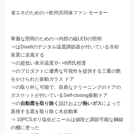
省エネのための⇒欧州共同体ファン モーター
華麗な照明のための⇒内部の縦LEDの照明
⇒はDixellのデジタル温度調節器が付いている冷却
装置に送風する
⇒の超低い表示温度:0~ +6摂氏程度
⇒のプロダクトに優秀な可視性を提供する三重の艶
をかけられた振動ガラス ドア
⇒の取り外し可能で、容易なクリーニングのドアの
ガスケットが付いているSelf-closing振動ドア
⇒の
自動霜を取り除く
設計および
熱いガス
によって
蒸発する霜を取り除く水自動車
⇒ 10PCSポリ塩化ビニールは値段と調節可能な鋼線
の棚に塗った