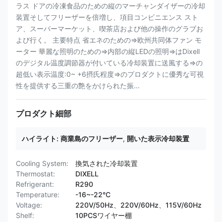
ラス ドアの冷凍食品のための縦のマーチャンダイザーの冷却
装置そしてフリーザーを倍増し、項目コンビニエンス スト
ア、スーパーマーケット、喫茶店および他の操作のグラブお
よび行く。 主要特点 省エネのための⇒欧州共同体ファン モ
ーター 華麗な照明のための⇒内部の縦LEDの照明⇒はDixell
のデジタル温度調節器が付いている冷却装置に送風する⇒の
超低い表示温度:0~ +6摂氏程度⇒のプロダクトに優秀な可視
性を提供する三重の艶をかけられた振...
プロダクト細部
ハイライト:
商業島のフリーザー
,
開いた表示冷却装置
Cooling System:
換気された冷却装置
Thermostat:
DIXELL
Refrigerant:
R290
Temperature:
-16~-22°C
Voltage:
220V/50Hz、220V/60Hz、115V/60Hz
Shelf:
10PCSワイヤー棚