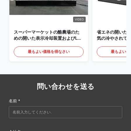
VIDEO
スーパーマーケットの酪農場のた
省エネの開いた
めの開いた表示冷却装置およびLED
気の冷やされて
の照明の飲み物
最もよい価格を得なさい
最もよい価
問い合わせを送る
名前 *