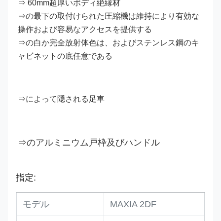
⇒ 60mm超厚いボディ絶縁材
⇒の最下の取付けられた圧縮機は維持により有効な
操作および容易なアクセスを提供する
⇒の白か完全放射体色は、およびステンレス鋼のキ
ャビネットの底任意である
⇒によって隠される足車
アルミニウム戸枠及びハンドル
⇒の
指定:
モデル
MAXIA 2DF