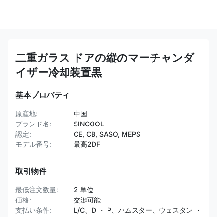
二重ガラス ドアの縦のマーチャンダ
イザー冷却装置黒
基本プロパティ
原産地:
中国
ブランド名:
SINCOOL
認定:
CE, CB, SASO, MEPS
モデル番号:
最高2DF
取引物件
最低注文数量:
2 単位
価格:
交渉可能
支払い条件:
L/C、D ・ P、ハムスター、ウェスタン ・