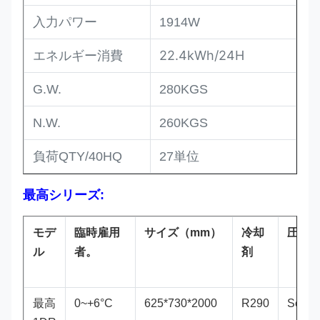
入力パワー
1914W
エネルギー消費
22.4kWh/24H
G.W.
280KGS
N.W.
260KGS
負荷QTY/40HQ
27単位
最高シリーズ:
モデ
臨時雇用
サイズ（mm）
冷却
圧縮
ル
者。
剤
最高
0~+6°C
625*730*2000
R290
Secop