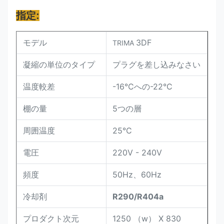
指定:
モデル
3DF
TRIMA
凝縮の単位のタイプ
プラグを差し込みなさい
温度較差
-16°Cへの-22°C
棚の量
5つの層
周囲温度
25°C
電圧
220V - 240V
頻度
50Hz、60Hz
冷却剤
R290/R404a
プロダクト次元
1250 （w） X 830