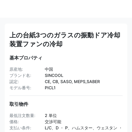
上の台紙3つのガラスの振動ドア冷却
装置ファンの冷却
基本プロパティ
原産地:
中国
ブランド名:
SINCOOL
認定:
CE, CB, SASO, MEPS,SABER
モデル番号:
PICL1
取引物件
最低注文数量:
2 単位
価格:
交渉可能
支払い条件:
L/C、D ・ P、ハムスター、ウェスタン ・