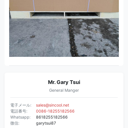
Mr. Gary Tsui
General Manger
電子メール:
sales@sincool.net
電話番号:
0086-18255182566
Whatsapp:
8618255182566
微信:
garytsui87