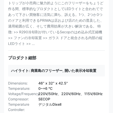
トリップが小売商に魅力的ようにこのフリーザーをちょうど
作る間、標準的なプロダクトとしてLEDライトと合われてで
あって下さい買物客に活気に満ち、訴える。1つ、2つか3つ
のドアと利用できるPRIMAは店および店のための普及した、
適用範囲が広く、そして費用効果が大きい解決である。 特
徴: >> R290冷却剤が付いているSecopのはめ込み式圧縮機
>> ファンの冷却装置 >> ガラス ドアと統合される内部の縦
LEDライト >> ...
プロダクト細部
ハイライト:
商業島のフリーザー
,
開いた表示冷却装置
Dimensions:
46" x 32" x 42.5"
Temperature:
0~+6 °C
Voltage/Frequency:
220V/50Hz、220V/60Hz、115V/60Hz
Compressor:
SECOP
Temperature
デジタルDixell
Controller: