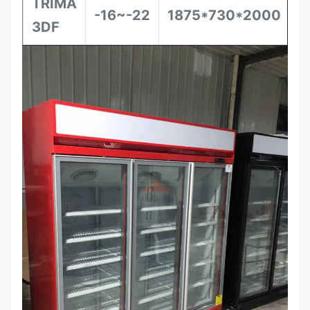
TRIMA
-16~-22
1875*730*2000
3DF