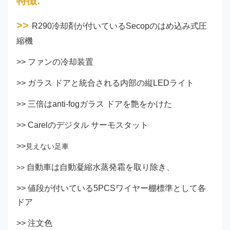
特徴:
>>
R290冷却剤が付いているSecopのはめ込み式圧
縮機
>> ファンの冷却装置
>> ガラス ドアと統合される内部の縦LEDライト
>> 三倍はanti-fogガラス ドアを艶をかけた
>> Carelのデジタル サーモスタット
>>
見えない
足車
自動車は自動凝縮水蒸発霜を取り除き、
>>
>> 値段が付いている5PCSワイヤー棚標準として各
ドア
>> 注文色