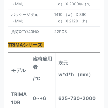
（MM）
（d） X 2000年（h）
パッケージ次元
1410 （w） X 890
（MM）
（d） X 2120 （h）
負荷QTY/40HQ
22PCS
TRIMAシリーズ:
臨時雇用
次元
者
モデル
w*d*h （mm）
/°C
TRIMA
0~+6
625*730*2000
1DR