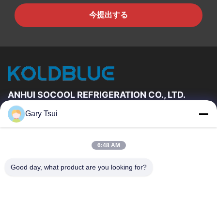
今提出する
ANHUI SOCOOL REFRIGERATION CO., LTD.
Gary Tsui
速いリンク
家
プロダクト
6:48 AM
ビデオ
私達について
工場旅行
品質管理
Good day, what product are you looking for?
私達に連絡しなさい
引用を要求しなさい
ニュース
私達に連絡しなさい