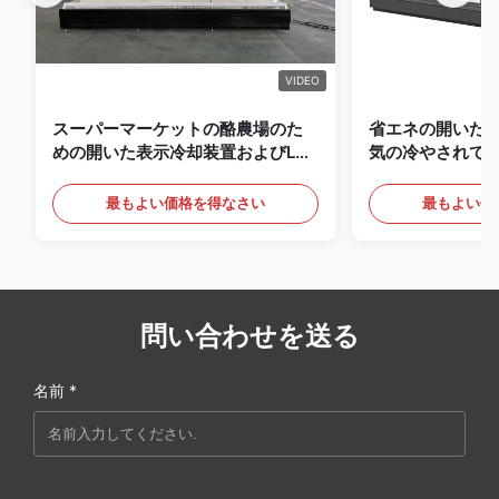
VIDEO
スーパーマーケットの酪農場のた
省エネの開いた
めの開いた表示冷却装置およびLED
気の冷やされて
の照明の飲み物
最もよい価格を得なさい
最もよい価
問い合わせを送る
名前 *