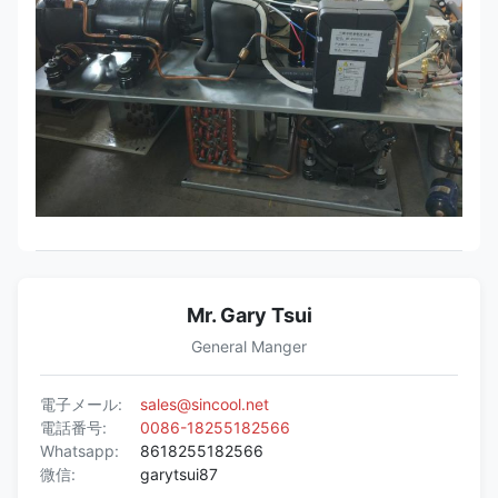
Mr. Gary Tsui
General Manger
電子メール:
sales@sincool.net
電話番号:
0086-18255182566
Whatsapp:
8618255182566
微信:
garytsui87