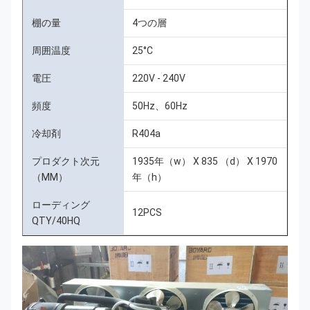
棚の量
4つの層
周囲温度
25°C
電圧
220V - 240V
頻度
50Hz、60Hz
冷却剤
R404a
プロダクト次元
1935年（w） X 835 （d） X 1970
（MM）
年（h）
ローディング
12PCS
QTY/40HQ