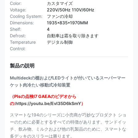
Color:
カスタマイズ
Voltage:
220V/50Hz 110V/60Hz
Cooling System:
ファンの冷却
Dimensions:
1935*835*1970MM
Shelf:
4
Defrost:
自動車は霜を取り除きます
Temperature
デジタル制御
Control:
製品の説明
Multideckの棚およびLEDライトが付いているスーパーマー
ケット肉冷たい移動式冷却装置
（Plsの点検I7 GAEAのビデオから
の:
https://youtu.be/Evl35D6kSmY
）
スマートな194のシリーズに小売商が巧妙なプロダクト ショ
ーのために必要とするすべての特徴があります。サンドイッ
チ、飲み物、ミルクおよび他の乳製品のために、スマートな
多デッキのスリラーは勝ります。