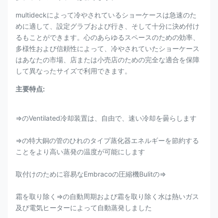
multideckによって冷やされているショーケースは急速のた
めに適して、設定グラブおよび行き、そして十分に決め付け
るもことができます。心のあらゆるスペースのための効率、
多様性および信頼性によって、冷やされていたショーケース
はあなたの市場、店または小売店のための完全な適合を保障
して異なったサイズで利用できます。
主要特点:
⇒のVentilated冷却装置は、自由で、速い冷却を曇らします
⇒の特大銅の管のひれのタイプ蒸化器エネルギーを節約する
ことをより高い蒸発の温度が可能にします
取付けのために容易なEmbracoの圧縮機Bulitの⇒
霜を取り除く⇒の自動周期および霜を取り除く水は熱いガス
及び電気ヒーターによって自動蒸発しました