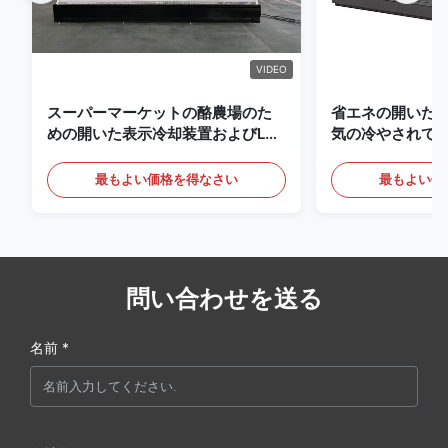
VIDEO
スーパーマーケットの酪農場のた
省エネの開いた
めの開いた表示冷却装置およびLED
気の冷やされて
の照明の飲み物
最もよい価格を得なさい
最もよい価
問い合わせを送る
名前 *