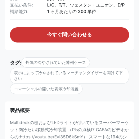
支払い条件:
L/C、T/T、ウェスタン・ユニオン、D/P
補給能力:
1 ヶ月あたりの 200 単位
今すぐ問い合わせる
タグ:
外気の冷やされていた陳列ケース
表示によって冷やされているマーチャンダイザーを開けて下
さい
コマーシャルの開いた表示冷却装置
製品概要
Multideckの棚およびLEDライトが付いているスーパーマーケ
ット肉冷たい移動式冷却装置 （Plsの点検I7 GAEAのビデオか
らの:https://youtu.be/Evl35D6kSmY） スマートな194のシ