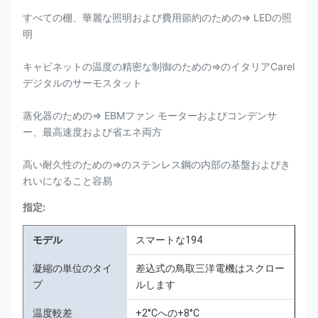
すべての棚、華麗な照明および費用節約のための⇒ LEDの照
明
キャビネットの温度の精密な制御のための⇒のイタリアCarel
デジタルのサーモスタット
蒸化器のための⇒ EBMファン モーターおよびコンデンサ
ー、最高速度および省エネ両方
高い耐久性のための⇒のステンレス鋼の内部の基盤およびき
れいになること容易
指定:
モデル
スマートな194
凝縮の単位のタイ
差込式の鳥取三洋電機はスクロー
プ
ルします
温度較差
+2°Cへの+8°C