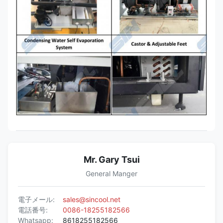
Mr. Gary Tsui
General Manger
電子メール:
sales@sincool.net
電話番号:
0086-18255182566
Whatsapp:
8618255182566