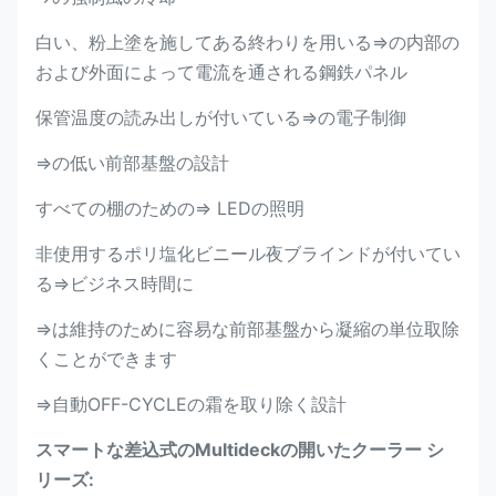
白い、粉上塗を施してある終わりを用いる⇒の内部の
および外面によって電流を通される鋼鉄パネル
保管温度の読み出しが付いている⇒の電子制御
⇒の低い前部基盤の設計
すべての棚のための⇒ LEDの照明
非使用するポリ塩化ビニール夜ブラインドが付いてい
る⇒ビジネス時間に
⇒は維持のために容易な前部基盤から凝縮の単位取除
くことができます
⇒自動OFF-CYCLEの霜を取り除く設計
スマートな差込式のMultideckの開いたクーラー シ
リーズ: