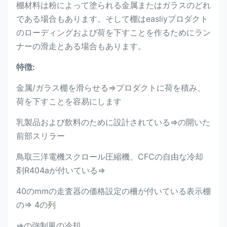
棚材料は粉によって塗られる金属またはガラスのどれ
である場合もあります。そして棚はeasliyプロダクト
のローディングおよび荷を下すことを作るためにラン
ナーの滑走とある場合もあります。
特徴:
金属/ガラス棚を滑らせる⇒プロダクトに荷を積み、
荷を下すことを容易にします
乳製品および飲料のために設計されている⇒の開いた
前部スリラー
鳥取三洋電機スクロール圧縮機、CFCの自由な冷却
剤R404aが付いている⇒
40のmmの走査器の価格設定の柵が付いている表示棚
の⇒ 4の列
⇒の強制風の冷却