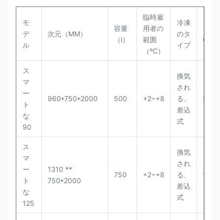
臨時雇
モ
冷凍
容量
用者の
ロー
デ
次元（MM）
のタ
（l）
範囲
Quan
ル
イプ
（ºC）
ス
換気
マ
され
ー
960*750*2000
500
+2~+8
る、
24P
ト
差込
な
式
90
ス
換気
マ
され
ー
1310 **
750
+2~+8
る、
16P
ト
750*2000
差込
な
式
125