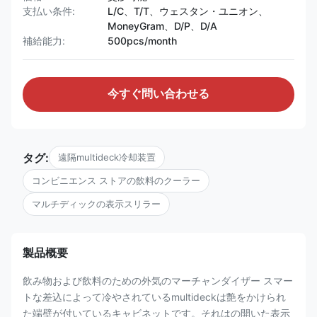
支払い条件:
L/C、T/T、ウェスタン・ユニオン、
MoneyGram、D/P、D/A
補給能力:
500pcs/month
今すぐ問い合わせる
タグ:
遠隔multideck冷却装置
コンビニエンス ストアの飲料のクーラー
マルチディックの表示スリラー
製品概要
飲み物および飲料のための外気のマーチャンダイザー スマー
トな差込によって冷やされているmultideckは艶をかけられ
た端壁が付いているキャビネットです。それはの開いた表示