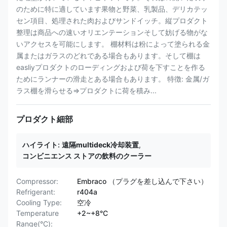
のために特に適しています果物と野菜、乳製品、デリカテッ
セン項目、処理された肉およびサンドイッチ。縦プロダクト
整理は商品への速いオリエンテーションそして妨げる物がな
いアクセスを可能にします。 棚材料は粉によって塗られる金
属またはガラスのどれである場合もあります。そして棚は
easliyプロダクトのローディングおよび荷を下すことを作る
ためにランナーの滑走とある場合もあります。 特徴: 金属/ガ
ラス棚を滑らせる⇒プロダクトに荷を積み...
プロダクト細部
ハイライト:
遠隔multideck冷却装置
,
コンビニエンス ストアの飲料のクーラー
Compressor:
Embraco （プラグを差し込んで下さい）
Refrigerant:
r404a
Cooling Type:
空冷
Temperature
+2~+8°C
Range(°C):