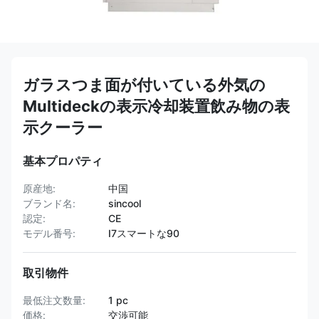
ガラスつま面が付いている外気の
Multideckの表示冷却装置飲み物の表
示クーラー
基本プロパティ
原産地:
中国
ブランド名:
sincool
認定:
CE
モデル番号:
I7スマートな90
取引物件
最低注文数量:
1 pc
価格:
交渉可能