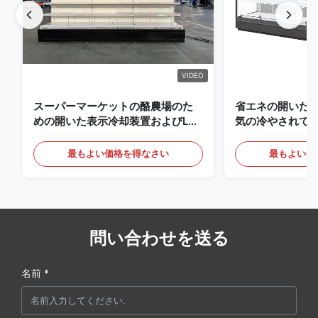
VIDEO
スーパーマーケットの酪農場のた
省エネの開いた
めの開いた表示冷却装置およびLED
気の冷やされて
の照明の飲み物
最もよい価格を得なさい
最もよい価
問い合わせを送る
名前 *